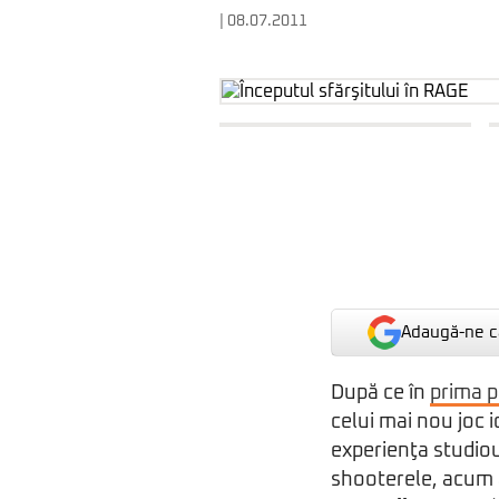
| 08.07.2011
Adaugă-ne ca
După ce în
prima p
celui mai nou joc i
experienţa studiou
shooterele, acum 