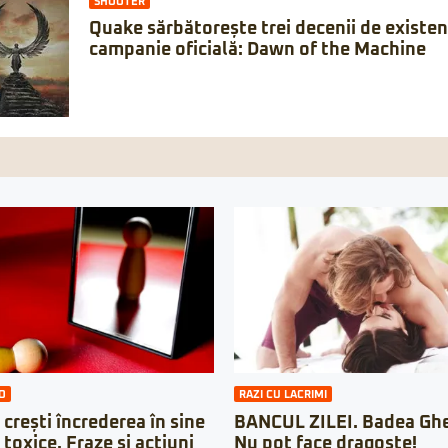
SHOOTER
Quake sărbătorește trei decenii de existe
campanie oficială: Dawn of the Machine
O
RAZI CU LACRIMI
 crești încrederea în sine
BANCUL ZILEI. Badea Ghe
i toxice. Fraze și acțiuni
Nu pot face dragoste!