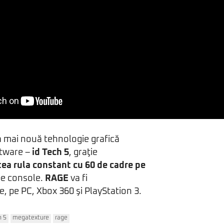
a mai nouă tehnologie grafică
oftware –
id Tech 5
, graţie
tea rula constant cu 60 de cadre pe
 pe console.
RAGE
va fi
e, pe PC, Xbox 360 şi PlayStation 3.
h 5
megatexture
rage