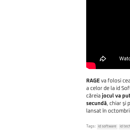
RAGE
va folosi ce
a celor de la id S
căreia
jocul va pu
secundă
, chiar şi
lansat în octombri
Tags:
id software
id tec