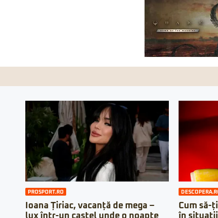
PROSPORT.RO
DESCOPERA.R
Ioana Țiriac, vacanță de mega –
Cum să-ți
lux într-un castel unde o noapte
în situați