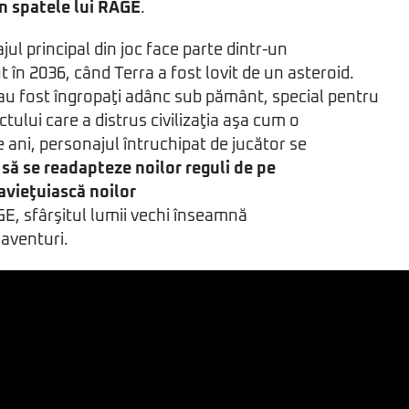
în spatele lui
RAGE
.
ul principal din joc face parte dintr-un
 în 2036, când Terra a fost lovit de un asteroid.
au fost îngropaţi adânc sub pământ, special pentru
tului care a distrus civilizaţia aşa cum o
 ani, personajul întruchipat de jucător se
e
să se readapteze noilor reguli de pe
avieţuiască noilor
GE, sfârşitul lumii vechi înseamnă
 aventuri.