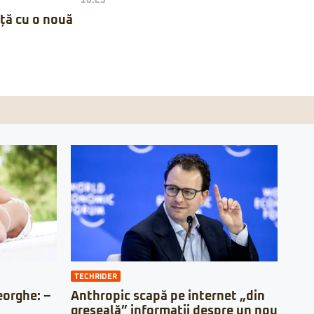
10:25
nță cu o nouă
TECHRIDER
orghe: –
Anthropic scapă pe internet „din
greșeală” informații despre un nou