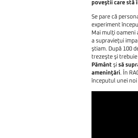
poveştii care stă 
Se pare că personaj
experiment început
Mai mulţi oameni 
a supravieţui impac
ştiam. După 100 de
trezeşte şi trebui
Pământ
şi
să supr
ameninţări
. În RA
începutul unei noi