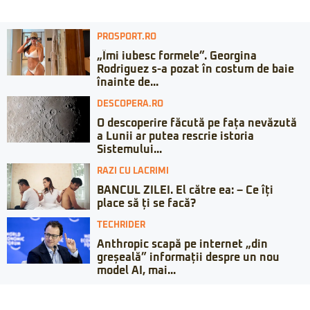
PROSPORT.RO
„Îmi iubesc formele”. Georgina
Rodriguez s-a pozat în costum de baie
înainte de...
DESCOPERA.RO
O descoperire făcută pe fața nevăzută
a Lunii ar putea rescrie istoria
Sistemului...
RAZI CU LACRIMI
BANCUL ZILEI. El către ea: – Ce îți
place să ți se facă?
TECHRIDER
Anthropic scapă pe internet „din
greșeală” informații despre un nou
model AI, mai...