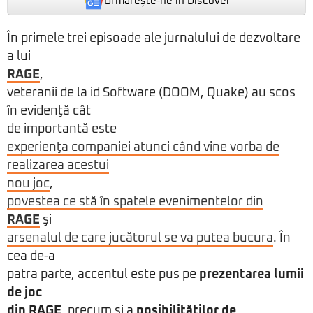
Urmărește-ne in Discover
În primele trei episoade ale jurnalului de dezvoltare
a lui
RAGE
,
veteranii de la id Software (DOOM, Quake) au scos
în evidenţă cât
de importantă este
experienţa companiei atunci când vine vorba de
realizarea acestui
nou joc
,
povestea ce stă în spatele evenimentelor din
RAGE
şi
arsenalul de care jucătorul se va putea bucura
. În
cea de-a
patra parte, accentul este pus pe
prezentarea lumii
de joc
din RAGE
, precum şi a
posibilităţilor de