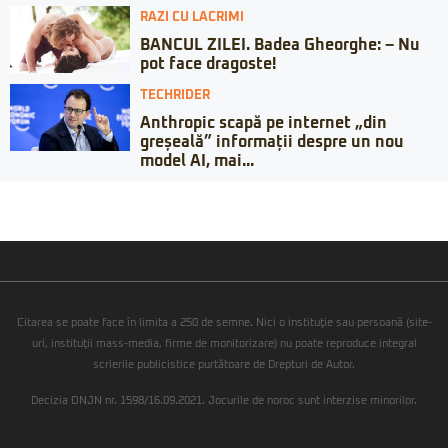
RAZI CU LACRIMI
BANCUL ZILEI. Badea Gheorghe: – Nu
pot face dragoste!
TECHRIDER
Anthropic scapă pe internet „din
greșeală” informații despre un nou
model AI, mai...
Citarea se poate face în limita a 250 de semne. Nici o instituţie sau persoană (site-
uri, instituţii mass-media, firme de monitorizare) nu poate reproduce integral
scrierile publicistice purtătoare de Drepturi de Autor.
Decizia ONJN nr. 1598/16.09.2021. Jocurile de noroc sunt interzise minorilor.