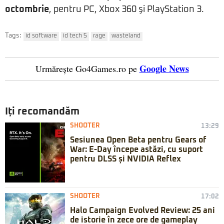
octombrie
, pentru PC, Xbox 360 şi PlayStation 3.
Tags:
id software
id tech 5
rage
wasteland
Google News
Urmărește Go4Games.ro pe
Iți recomandăm
SHOOTER
13:29
Sesiunea Open Beta pentru Gears of
War: E-Day începe astăzi, cu suport
pentru DLSS și NVIDIA Reflex
SHOOTER
17:02
Halo Campaign Evolved Review: 25 ani
de istorie în zece ore de gameplay