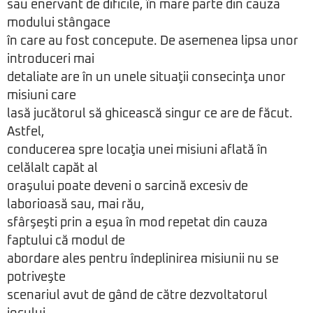
sau enervant de dificile, în mare parte din cauza
modului stângace
în care au fost concepute. De asemenea lipsa unor
introduceri mai
detaliate are în un unele situaţii consecinţa unor
misiuni care
lasă jucătorul să ghicească singur ce are de făcut.
Astfel,
conducerea spre locaţia unei misiuni aflată în
celălalt capăt al
oraşului poate deveni o sarcină excesiv de
laborioasă sau, mai rău,
sfârşeşti prin a eşua în mod repetat din cauza
faptului că modul de
abordare ales pentru îndeplinirea misiunii nu se
potriveşte
scenariul avut de gând de către dezvoltatorul