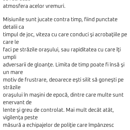
atmosfera acelor vremuri.
Misiunile sunt jucate contra timp, fiind punctate
detalii ca
timpul de joc, viteza cu care conduci şi acrobaţiile pe
care le
faci pe străzile oraşului, sau rapiditatea cu care îţi
umpli
adversarii de gloanţe. Limita de timp poate fi însă şi
un mare
motiv de frustrare, deoarece eşti silit să goneşti pe
străzile
oraşului în maşini de epocă, dintre care multe sunt
enervant de
lente şi greu de controlat. Mai mult decât atât,
vigilenţa peste
măsură a echipajelor de poliţie care împânzesc