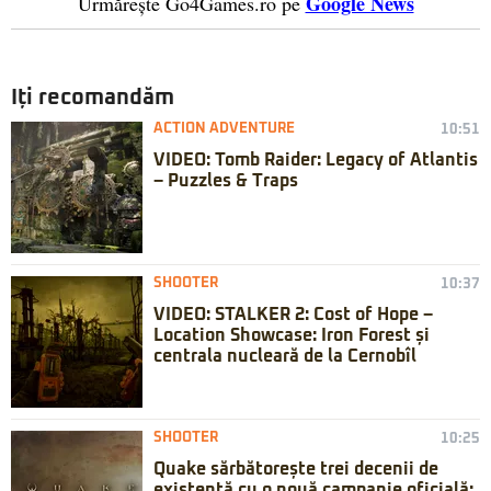
Google News
Urmărește Go4Games.ro pe
Iți recomandăm
ACTION ADVENTURE
10:51
VIDEO: Tomb Raider: Legacy of Atlantis
– Puzzles & Traps
SHOOTER
10:37
VIDEO: STALKER 2: Cost of Hope –
Location Showcase: Iron Forest și
centrala nucleară de la Cernobîl
SHOOTER
10:25
Quake sărbătorește trei decenii de
existență cu o nouă campanie oficială: