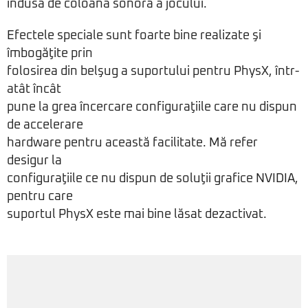
indusă de coloana sonoră a jocului.
Efectele speciale sunt foarte bine realizate şi
îmbogăţite prin
folosirea din belşug a suportului pentru PhysX, într-
atât încât
pune la grea încercare configuraţiile care nu dispun
de accelerare
hardware pentru această facilitate. Mă refer
desigur la
configuraţiile ce nu dispun de soluţii grafice NVIDIA,
pentru care
suportul PhysX este mai bine lăsat dezactivat.