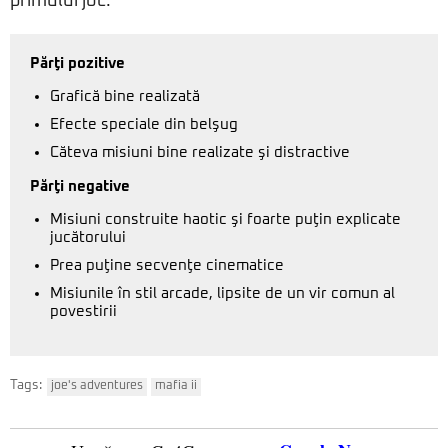
primului joc.
Părţi pozitive
Grafică bine realizată
Efecte speciale din belşug
Căteva misiuni bine realizate şi distractive
Părţi negative
Misiuni construite haotic şi foarte puţin explicate
jucătorului
Prea puţine secvenţe cinematice
Misiunile în stil arcade, lipsite de un vir comun al
povestirii
Tags:
joe's adventures
mafia ii