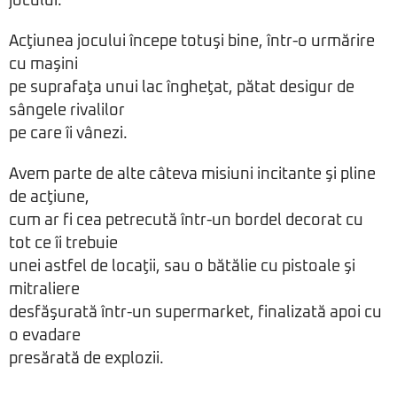
jocului.
Acţiunea jocului începe totuşi bine, într-o urmărire
cu maşini
pe suprafaţa unui lac îngheţat, pătat desigur de
sângele rivalilor
pe care îi vânezi.
Avem parte de alte câteva misiuni incitante şi pline
de acţiune,
cum ar fi cea petrecută într-un bordel decorat cu
tot ce îi trebuie
unei astfel de locaţii, sau o bătălie cu pistoale şi
mitraliere
desfăşurată într-un supermarket, finalizată apoi cu
o evadare
presărată de explozii.