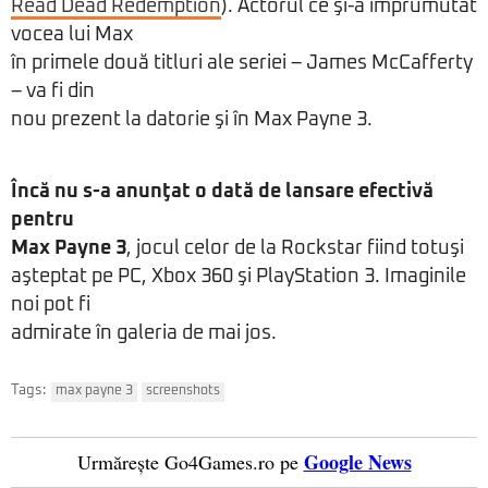
Read Dead Redemption
). Actorul ce şi-a împrumutat
vocea lui Max
în primele două titluri ale seriei – James McCafferty
– va fi din
nou prezent la datorie şi în Max Payne 3.
Încă nu s-a anunţat o dată de lansare efectivă
pentru
Max Payne 3
, jocul celor de la Rockstar fiind totuşi
aşteptat pe PC, Xbox 360 şi PlayStation 3. Imaginile
noi pot fi
admirate în galeria de mai jos.
Tags:
max payne 3
screenshots
Google News
Urmărește Go4Games.ro pe