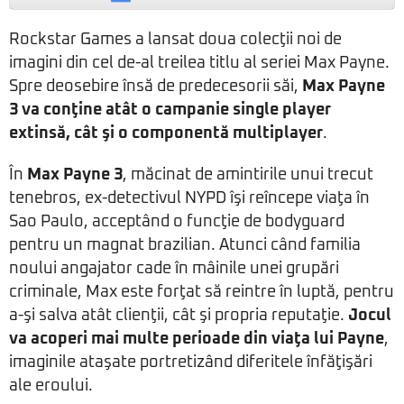
Rockstar Games a lansat doua colecţii noi de
imagini din cel de-al treilea titlu al seriei Max Payne.
Spre deosebire însă de predecesorii săi,
Max Payne
3 va conţine atât o campanie single player
extinsă, cât şi o componentă multiplayer
.
În
Max Payne 3
, măcinat de amintirile unui trecut
tenebros, ex-detectivul NYPD îşi reîncepe viaţa în
Sao Paulo, acceptând o funcţie de bodyguard
pentru un magnat brazilian. Atunci când familia
noului angajator cade în mâinile unei grupări
criminale, Max este forţat să reintre în luptă, pentru
a-şi salva atât clienţii, cât şi propria reputaţie.
Jocul
va acoperi mai multe perioade din viaţa lui Payne
,
imaginile ataşate portretizând diferitele înfăţişări
ale eroului.