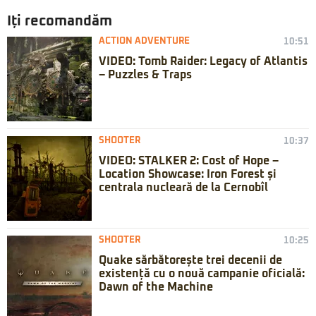
Iți recomandăm
ACTION ADVENTURE
10:51
VIDEO: Tomb Raider: Legacy of Atlantis
– Puzzles & Traps
SHOOTER
10:37
VIDEO: STALKER 2: Cost of Hope –
Location Showcase: Iron Forest și
centrala nucleară de la Cernobîl
SHOOTER
10:25
Quake sărbătorește trei decenii de
existență cu o nouă campanie oficială:
Dawn of the Machine