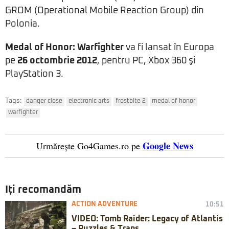
GROM (Operational Mobile Reaction Group) din
Polonia.
Medal of Honor: Warfighter
va fi lansat în Europa
pe
26 octombrie 2012
, pentru PC, Xbox 360 şi
PlayStation 3.
Tags:
danger close
electronic arts
frostbite 2
medal of honor
warfighter
Google News
Urmărește Go4Games.ro pe
Iți recomandăm
ACTION ADVENTURE
10:51
VIDEO: Tomb Raider: Legacy of Atlantis
– Puzzles & Traps