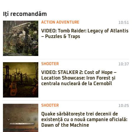
Iți recomandăm
ACTION ADVENTURE
10:51
VIDEO: Tomb Raider: Legacy of Atlantis
– Puzzles & Traps
SHOOTER
10:37
VIDEO: STALKER 2: Cost of Hope –
Location Showcase: Iron Forest și
centrala nucleară de la Cernobîl
SHOOTER
10:25
Quake sărbătorește trei decenii de
existență cu o nouă campanie oficială:
Dawn of the Machine