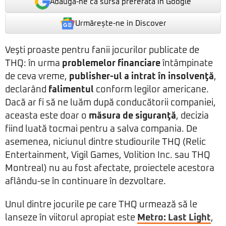
Adaugă-ne ca sursă preferată în Google
Urmărește-ne in Discover
Veşti proaste pentru fanii jocurilor publicate de
THQ: în urma
problemelor financiare
întâmpinate
de ceva vreme,
publisher-ul a intrat în insolvenţă
,
declarând
falimentul
conform legilor americane.
Dacă ar fi să ne luăm după conducătorii companiei,
aceasta este doar o
măsura de siguranţă
, decizia
fiind luată tocmai pentru a salva compania. De
asemenea, niciunul dintre studiourile THQ (Relic
Entertainment, Vigil Games, Volition Inc. sau THQ
Montreal) nu au fost afectate, proiectele acestora
aflându-se în continuare în dezvoltare.
Unul dintre jocurile pe care THQ urmează să le
lanseze în viitorul apropiat este
Metro: Last Light
,