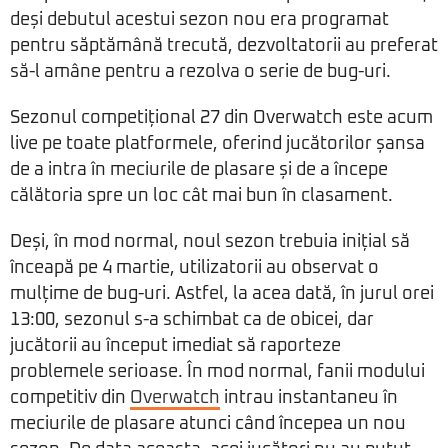
deși debutul acestui sezon nou era programat
pentru săptămână trecută, dezvoltatorii au preferat
să-l amâne pentru a rezolva o serie de bug-uri.
Sezonul competițional 27 din Overwatch este acum
live pe toate platformele, oferind jucătorilor șansa
de a intra în meciurile de plasare și de a începe
călătoria spre un loc cât mai bun în clasament.
Deși, în mod normal, noul sezon trebuia inițial să
înceapă pe 4 martie, utilizatorii au observat o
mulțime de bug-uri. Astfel, la acea dată, în jurul orei
13:00, sezonul s-a schimbat ca de obicei, dar
jucătorii au început imediat să raporteze
problemele serioase. În mod normal, fanii modului
competitiv din
Overwatch
intrau instantaneu în
meciurile de plasare atunci când începea un nou