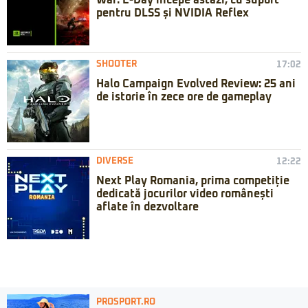
War: E-Day începe astăzi, cu suport
pentru DLSS și NVIDIA Reflex
SHOOTER
17:02
Halo Campaign Evolved Review: 25 ani
de istorie în zece ore de gameplay
DIVERSE
12:22
Next Play Romania, prima competiție
dedicată jocurilor video românești
aflate în dezvoltare
PROSPORT.RO