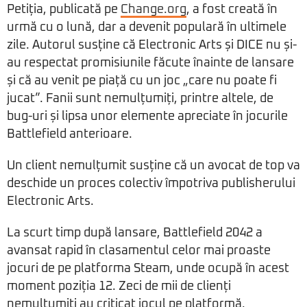
Petiția, publicată pe
Change.org
, a fost creată în
urmă cu o lună, dar a devenit populară în ultimele
zile. Autorul susține că Electronic Arts și DICE nu și-
au respectat promisiunile făcute înainte de lansare
și că au venit pe piață cu un joc „care nu poate fi
jucat”. Fanii sunt nemulțumiți, printre altele, de
bug-uri și lipsa unor elemente apreciate în jocurile
Battlefield anterioare.
Un client nemulțumit susține că un avocat de top va
deschide un proces colectiv împotriva publisherului
Electronic Arts.
La scurt timp după lansare, Battlefield 2042 a
avansat rapid în clasamentul celor mai proaste
jocuri de pe platforma Steam, unde ocupă în acest
moment poziția 12. Zeci de mii de clienți
nemulțumiți au criticat jocul pe platformă.