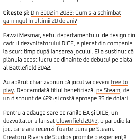
Citește și:
Din 2002 în 2022: Cum s-a schimbat
gamingul în ultimii 20 de ani?
Fawzi Mesmar, șeful departamentului de design din
cadrul dezvoltatorului DICE, a plecat din companie
la scurt timp după lansarea jocului. El a susținut că
plănuia acest lucru de dinainte de debutul pe piață
al Battlefield 2042.
Au apărut chiar zvonuri că jocul va deveni
free to
play
. Deocamdată titlul beneficiază,
pe Steam
, de
un discount de 42% și costă aproape 35 de dolari.
Pentru a adăuga sare pe rănile EA și DICE, un
dezvoltator a lansat
Clownfield 2042
, o parodie la
joc, care are recenzii foarte bune pe Steam.
Creatoru Riverside Studios promite o experiență