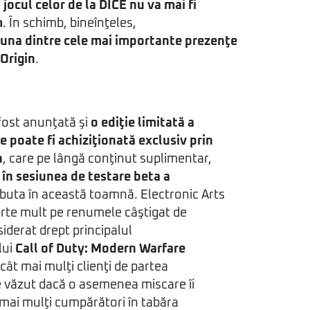
,
jocul celor de la DICE nu va mai fi
m
. În schimb, bineînţeles,
i una dintre cele mai importante prezenţe
 Origin
.
fost anunţată şi
o ediţie limitată a
ce poate fi achiziţionată exclusiv prin
n
, care pe lângă conţinut suplimentar,
l în sesiunea de testare beta a
ebuta în această toamnă. Electronic Arts
arte mult pe renumele câştigat de
siderat drept principalul
lui
Call of Duty: Modern Warfare
 cât mai mulţi clienţi de partea
 văzut dacă o asemenea miscare îi
mai mulţi cumpărători în tabăra