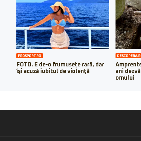
PROSPORT.RO
DESCOPERA.R
FOTO. E de-o frumusețe rară, dar
Amprente 
își acuză iubitul de violență
ani dezvă
omului