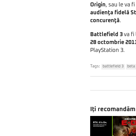
Origin
, sau le va 
audienţa fidelă St
concurenţă
.
Battlefield 3
va fi
28 octombrie 201
PlayStation 3.
Tags:
battlefield 3
beta
Iți recomandăm