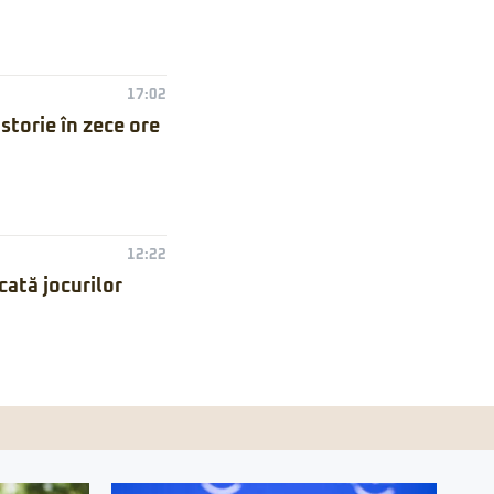
17:02
torie în zece ore
12:22
ată jocurilor