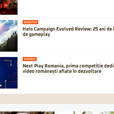
SHOOTER
Halo Campaign Evolved Review: 25 ani de is
de gameplay
DIVERSE
Next Play Romania, prima competiție dedic
video românești aflate în dezvoltare