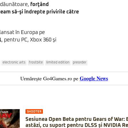
fi dăunătoare,
forţând
eam să-şi îndrepte privirile către
 lansat în Europa pe
1
, pentru PC, Xbox 360 şi
electronic arts
frostbite
limited edition
preorder
Google News
Urmărește Go4Games.ro pe
SHOOTER
Sesiunea Open Beta pentru Gears of War: 
astăzi, cu suport pentru DLSS și NVIDIA Re