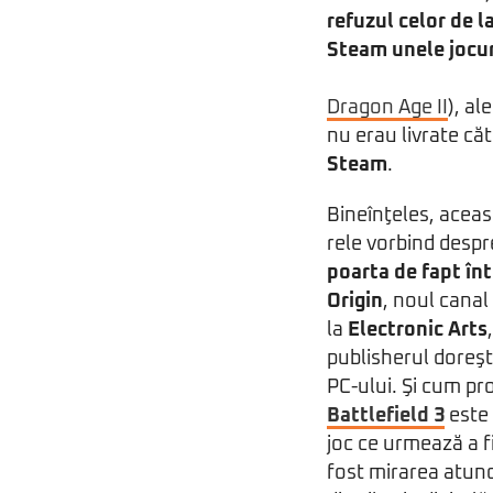
refuzul celor de l
Steam unele jocur
Dragon Age II
), a
nu erau livrate că
Steam
.
Bineînţeles, aceast
rele vorbind desp
poarta de fapt în
Origin
, noul canal 
la
Electronic Arts
publisherul doreşte
PC-ului. Şi cum pr
Battlefield 3
este 
joc ce urmează a f
fost mirarea atunc