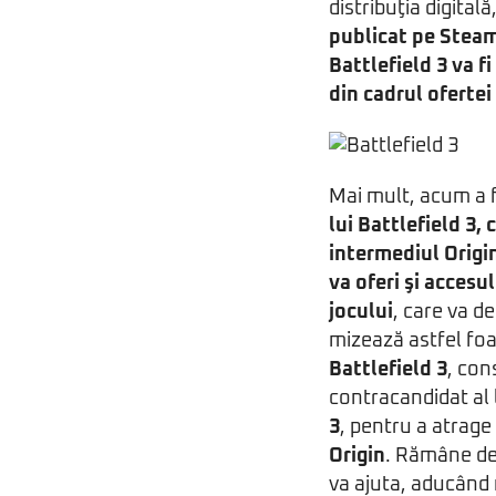
distribuţia digitală
publicat pe Stea
Battlefield 3 va f
din cadrul ofertei
Mai mult, acum a 
lui Battlefield 3, 
intermediul Origi
va oferi şi accesu
jocului
, care va d
mizează astfel fo
Battlefield 3
, con
contracandidat al 
3
, pentru a atrage
Origin
. Rămâne de
va ajuta, aducând 