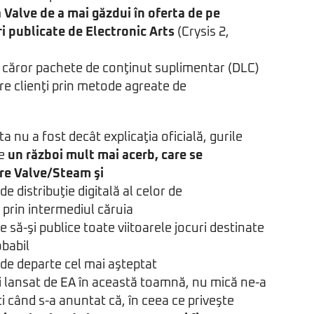
a Valve de a mai găzdui în oferta de pe
i publicate de Electronic Arts
(Crysis 2,
le căror pachete de conţinut suplimentar (DLC)
tre clienţi prin metode agreate de
a nu a fost decât explicaţia oficială, gurile
re
un război mult mai acerb, care se
tre Valve/Steam şi
de distribuţie digitală al celor de
, prin intermediul căruia
 să-şi publice toate viitoarele jocuri destinate
obabil
de departe cel mai aşteptat
i lansat de EA în această toamnă, nu mică ne-a
i când s-a anuntat că, în ceea ce priveşte