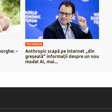
TECHRIDER
orghe: –
Anthropic scapă pe internet „din
greșeală” informații despre un nou
model AI, mai...