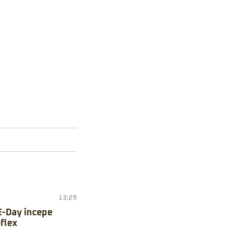
13:29
E-Day începe
flex