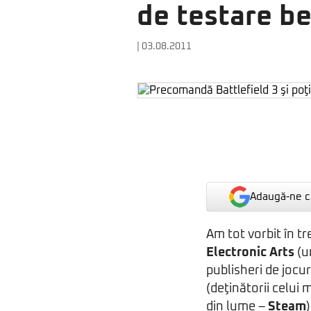
de testare be
| 03.08.2011
Adaugă-ne ca
Am tot vorbit în tr
Electronic Arts
(u
publisheri de jocur
(deţinătorii celui 
din lume –
Steam