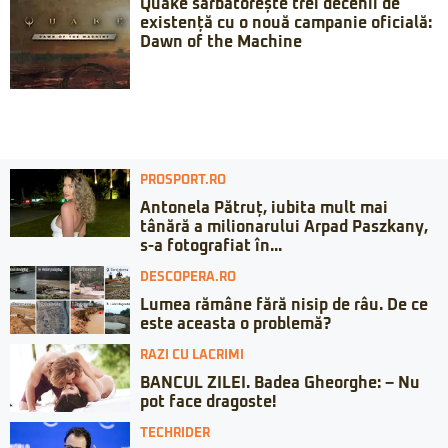
Quake sărbătorește trei decenii de
existență cu o nouă campanie oficială:
Dawn of the Machine
PROSPORT.RO
Antonela Pătruț, iubita mult mai
tânără a milionarului Arpad Paszkany,
s-a fotografiat în...
DESCOPERA.RO
Lumea rămâne fără nisip de râu. De ce
este aceasta o problemă?
RAZI CU LACRIMI
BANCUL ZILEI. Badea Gheorghe: – Nu
pot face dragoste!
TECHRIDER