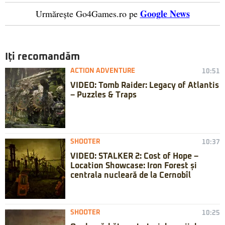
Google News
Urmărește Go4Games.ro pe
Iți recomandăm
ACTION ADVENTURE
10:51
VIDEO: Tomb Raider: Legacy of Atlantis
– Puzzles & Traps
SHOOTER
10:37
VIDEO: STALKER 2: Cost of Hope –
Location Showcase: Iron Forest și
centrala nucleară de la Cernobîl
SHOOTER
10:25