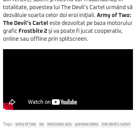
totalitate, povestea lui The Devil’s Cartel urmând să
dezvăluie soarta celor doi eroi iniţiali.
Army of Two:
The Devil’s Cartel
este dezvoltat pe baza motorului
grafic
Frostbite 2
şi va poate fi jucat cooperativ,
online sau offline prin splitscreen.
Tags:
army of two
ea
electronic arts
preview video
the devil's cartel