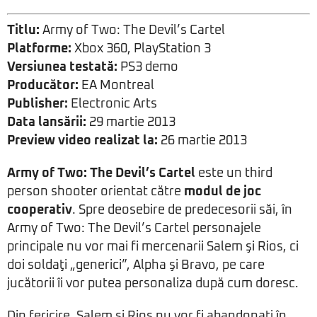
Titlu:
Army of Two: The Devil’s Cartel
Platforme:
Xbox 360, PlayStation 3
Versiunea testată:
PS3 demo
Producător:
EA Montreal
Publisher:
Electronic Arts
Data lansării:
29 martie 2013
Preview video realizat la:
26 martie 2013
Army of Two: The Devil’s Cartel
este un third
person shooter orientat către
modul de joc
cooperativ
. Spre deosebire de predecesorii săi, în
Army of Two: The Devil’s Cartel personajele
principale nu vor mai fi mercenarii Salem şi Rios, ci
doi soldaţi „generici”, Alpha şi Bravo, pe care
jucătorii îi vor putea personaliza după cum doresc.
Din fericire, Salem şi Rios nu vor fi abandonaţi în