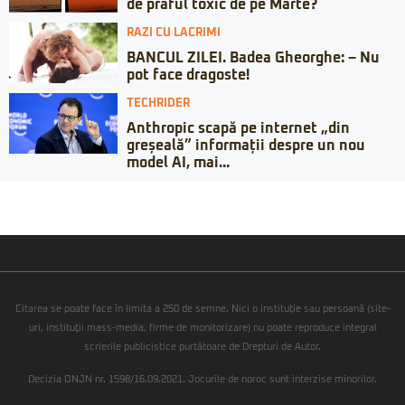
de praful toxic de pe Marte?
RAZI CU LACRIMI
BANCUL ZILEI. Badea Gheorghe: – Nu
pot face dragoste!
TECHRIDER
Anthropic scapă pe internet „din
greșeală” informații despre un nou
model AI, mai...
Citarea se poate face în limita a 250 de semne. Nici o instituţie sau persoană (site-
uri, instituţii mass-media, firme de monitorizare) nu poate reproduce integral
scrierile publicistice purtătoare de Drepturi de Autor.
Decizia ONJN nr. 1598/16.09.2021. Jocurile de noroc sunt interzise minorilor.