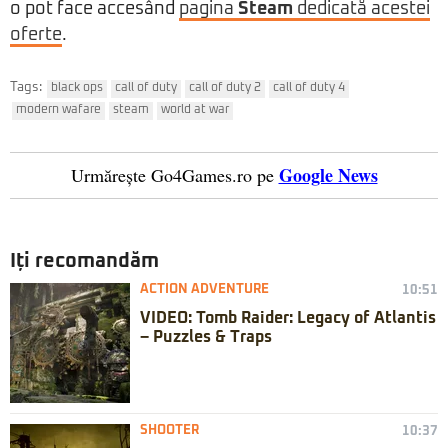
o pot face accesând
pagina
Steam
dedicată acestei
oferte
.
Tags:
black ops
call of duty
call of duty 2
call of duty 4
modern wafare
steam
world at war
Google News
Urmărește Go4Games.ro pe
Iți recomandăm
ACTION ADVENTURE
10:51
VIDEO: Tomb Raider: Legacy of Atlantis
– Puzzles & Traps
SHOOTER
10:37