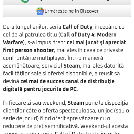
Urmărește-ne in Discover
De-a lungul anilor, seria
Call of Duty
, începând cu
cel de-al patrulea titlu (
Call of Duty 4: Modern
Warfare
), s-a impus drept
cel mai jucat şi apreciat
first person shooter
, mai ales în ceea ce priveşte
confruntările multiplayer. Într-o manieră
asemănătoare, serviciul
Steam
, mai ales datorită
facilităţilor sale şi ofertei disponibile, a reusit să
devină
cel mai de succes canal de distribuţie
digitală pentru jocurile de PC
.
În fiecare zi sau weekend,
Steam
pune la dispoziţia
clienţilor câte o ofertă spectaculoasă, un joc (sau o
serie de jocuri) fiind oferit spre vânzare cu o
reducere de preţ semnificativă. Weekend-ul acesta