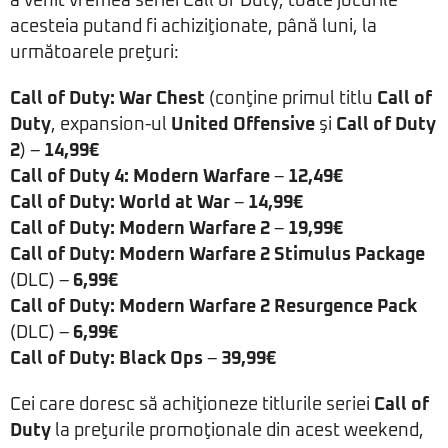
a venit vremea seriei Call of Duty, toate jocurile
acesteia putand fi achiziţionate, până luni, la
următoarele preţuri:
Call of Duty: War Chest
(conţine primul titlu
Call of
Duty
, expansion-ul
United Offensive
şi
Call of Duty
2
) –
14,99€
Call of Duty 4: Modern Warfare
–
12,49€
Call of Duty: World at War
–
14,99€
Call of Duty: Modern Warfare 2
–
19,99€
Call of Duty: Modern Warfare 2 Stimulus Package
(DLC) –
6,99€
Call of Duty: Modern Warfare 2 Resurgence Pack
(DLC) –
6,99€
Call of Duty: Black Ops
–
39,99€
Cei care doresc să achiţioneze titlurile seriei
Call of
Duty
la preţurile promoţionale din acest weekend,