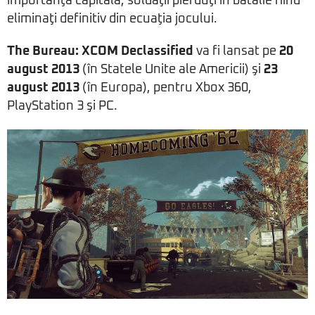
importanţă capitală, soldaţii pierduţi în bătălie fiind
eliminaţi definitiv din ecuaţia jocului.
The Bureau: XCOM Declassified
va fi lansat pe
20
august 2013
(în Statele Unite ale Americii) şi
23
august 2013
(în Europa), pentru Xbox 360,
PlayStation 3 şi PC.