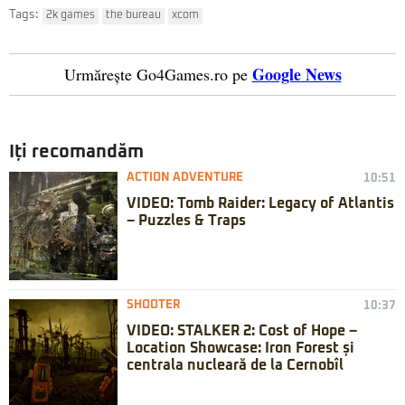
Tags:
2k games
the bureau
xcom
Google News
Urmărește Go4Games.ro pe
Iți recomandăm
ACTION ADVENTURE
10:51
VIDEO: Tomb Raider: Legacy of Atlantis
– Puzzles & Traps
SHOOTER
10:37
VIDEO: STALKER 2: Cost of Hope –
Location Showcase: Iron Forest și
centrala nucleară de la Cernobîl