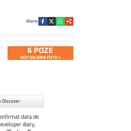
Share:
6 POZE
VEZI GALERIA FOTO »
n Discover
confirmat data de
 developer diary,