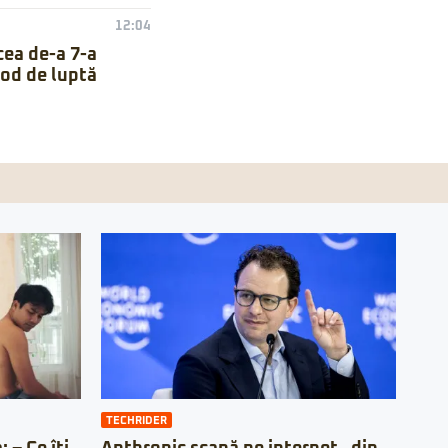
12:04
cea de-a 7-a
mod de luptă
TECHRIDER