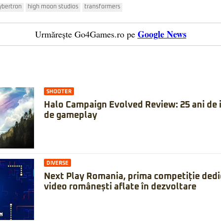
cybertron
high moon studios
transformers
Google News
Urmărește Go4Games.ro pe
SHOOTER
Halo Campaign Evolved Review: 25 ani de is
de gameplay
DIVERSE
Next Play Romania, prima competiție dedic
video românești aflate în dezvoltare