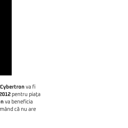
 Cybertron
va fi
 2012
pentru piaţa
on
va beneficia
irmând că nu are