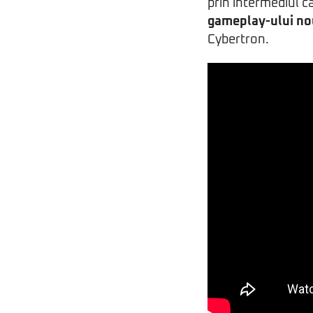
prin intermediul c
gameplay-ului nou
Cybertron.