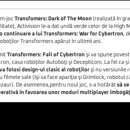
lm-joc
Transfomers: Dark of The Moon
(realizată în gra
ialitate), Activision le-a dat undă verde celor de la Hig
o continuare a lui Transformers: War for Cybertron
, 
roboţilor Transformers apărut în ultimii ani.
mit
Transformers: Fall of Cybertron
şi va spune povest
tron, casa roboţilor Autoboţi şi Decepticoni. La fel ca ş
va folosi design-ul clasic al roboţilor
şi nu versiunile 
filmele sale (îşi va face apariţia şi Grimlock, robotul c
ozaur). De asemenea,pentru noul joc, s-a hotărât
să se
rativă în favoarea unor moduri multiplayer îmbogăţ