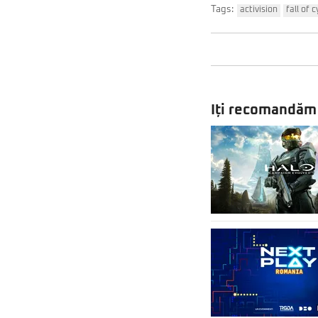
Tags:
activision
fall of 
Iți recomandăm