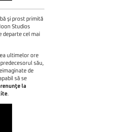
bă şi prost primită
h Moon Studios
de departe cel mai
ea ultimelor ore
i predecesorul său,
reimaginate de
apabil să se
 renunţe la
ite
.