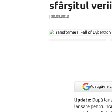
sfârşitul ver
| 30.03.2012
Adaugă-ne ca
Update:
După lansa
lansare pentru
Tr