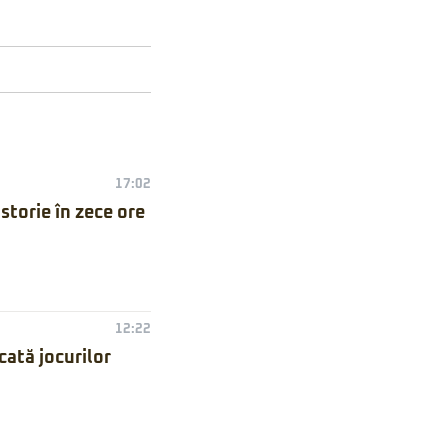
17:02
torie în zece ore
12:22
ată jocurilor