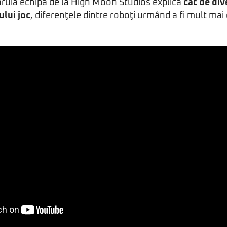
ăruia echipa de la High Moon Studios explică
cât de dive
lui joc
, diferenţele dintre roboţi urmând a fi mult mai 