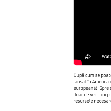
După cum se poate 
lansat în America
europeană). Spre 
doar de versiuni p
resursele necesare 