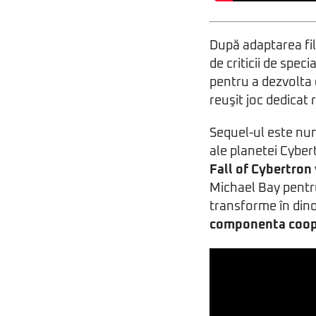
După adaptarea fi
de criticii de spec
pentru a dezvolta
reuşit joc dedicat 
Sequel-ul este nu
ale planetei Cyber
Fall of Cybertron 
Michael Bay pentru 
transforme în din
componenta coope