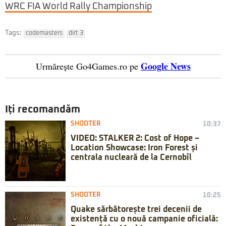
WRC FIA World Rally Championship
Tags:
codemasters
dirt 3
Google News
Urmărește Go4Games.ro pe
Iți recomandăm
SHOOTER
10:37
VIDEO: STALKER 2: Cost of Hope –
Location Showcase: Iron Forest și
centrala nucleară de la Cernobîl
SHOOTER
10:25
Quake sărbătorește trei decenii de
existență cu o nouă campanie oficială: