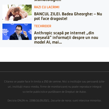
RAZI CU LACRIMI
BANCUL ZILEI. Badea Gheorghe: – Nu
pot face dragoste!
TECHRIDER
Anthropic scapă pe internet „din
greșeală” informații despre un nou
model AI, mai...
Citarea se poate face în limita a 250 de semne. Nici o instituţie sau persoană (site-
uri, instituţii mass-media, firme de monitorizare) nu poate reproduce integral
scrierile publicistice purtătoare de Drepturi de Autor.
Decizia ONJN nr. 1598/16.09.2021. Jocurile de noroc sunt interzise minorilor.