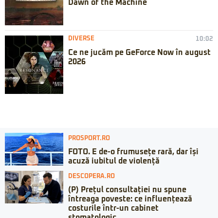
Dawn of the Machine
DIVERSE
10:02
Ce ne jucăm pe GeForce Now în august
2026
PROSPORT.RO
FOTO. E de-o frumusețe rară, dar își
acuză iubitul de violență
DESCOPERA.RO
(P) Prețul consultației nu spune
întreaga poveste: ce influențează
costurile într-un cabinet
stomatologic...