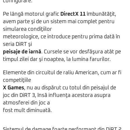
configurare.
Pe lângă motorul grafic
DirectX 11
îmbunătăţit,
avem parte şi de un sistem mai complet pentru
simularea condiţiilor
meteorologice, ce introduce pentru prima dată în
seria DiRT şi
peisaje de iarnă
. Cursele se vor desfăşura atât pe
timpul zilei dar şi noaptea, la lumina farurilor.
Elemente din circuitul de raliu American, cum ar fi
competiţiile
X Games
, nu au dispărut cu totul din peisajul de
joc din DiRT 3, însă influenţa acestora asupra
atmosferei din joc a
fost mult diminuată.
Sistemul de damage foarte performant din DiRT 2