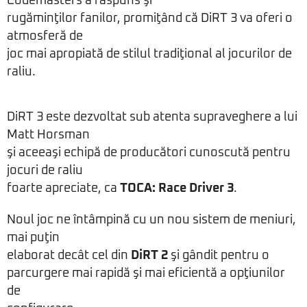
Codemasters a răspuns şi
rugăminţilor fanilor, promiţând că DiRT 3 va oferi o
atmosferă de
joc mai apropiată de stilul tradiţional al jocurilor de
raliu.
DiRT 3 este dezvoltat sub atenta supraveghere a lui
Matt Horsman
şi aceeaşi echipă de producători cunoscută pentru
jocuri de raliu
foarte apreciate, ca
TOCA: Race Driver 3
.
Noul joc ne întâmpină cu un nou sistem de meniuri,
mai puţin
elaborat decât cel din
DiRT 2
şi gândit pentru o
parcurgere mai rapidă şi mai eficientă a opţiunilor
de