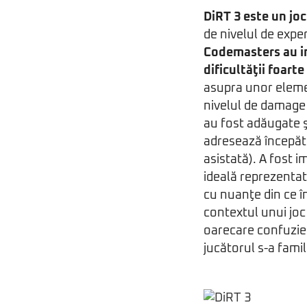
DiRT 3 este un joc
de nivelul de exper
Codemasters au i
dificultăţii foart
asupra unor eleme
nivelul de damage 
au fost adăugate şi
adresează începăto
asistată). A fost i
ideală reprezentată
cu nuanţe din ce în
contextul unui joc 
oarecare confuzie 
jucătorul s-a famil