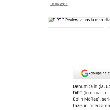
| 10.06.2011
Adaugă-ne ca
Denumită iniţial C
DiRT (în urma trece
Colin McRae), seri
faze, în încercarea