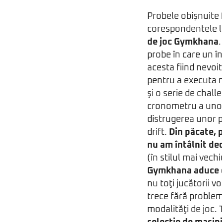
Probele obişnuite
corespondentele l
de joc Gymkhana
probe în care un în
acesta fiind nevoi
pentru a executa 
şi o serie de chal
cronometru a unor 
distrugerea unor p
drift.
Din păcate, 
nu am întâlnit dec
(în stilul mai vec
Gymkhana aduce c
nu toţi jucătorii v
trece fără proble
modalităţi de joc.