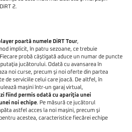
DiRT 2.
player poartă numele DiRT Tour
,
 mod implicit, în patru sezoane, ce trebuie
 Fiecare probă câştigată aduce un numar de puncte
eputaţia jucătorului. Odată cu avansarea în
aza noi curse, precum şi noi oferte din partea
e de serviciile celui care joacă. De altfel, în
lează maşini într-un garaj virtual,
izi fiind permis odată cu apariţia unei
unei noi echipe
. Pe măsură ce jucătorul
păta astfel acces la noi maşini, precum şi
 pentru acestea, caracteristice fiecărei echipe