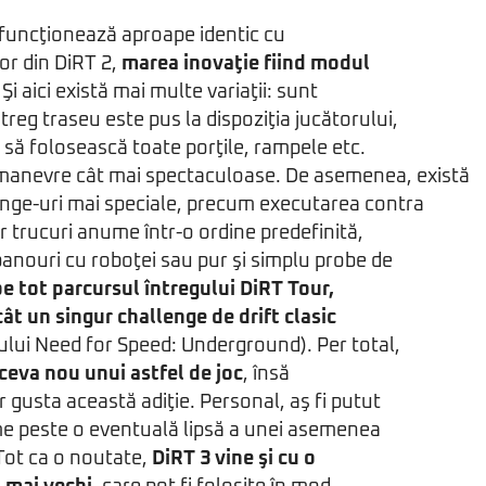
 funcţionează aproape identic cu
or din DiRT 2,
marea inovaţie fiind modul
. Şi aici există mai multe variaţii: sunt
treg traseu este pus la dispoziţia jucătorului,
t să folosească toate porţile, rampele etc.
manevre cât mai spectaculoase. De asemenea, există
lenge-uri mai speciale, precum executarea contra
trucuri anume într-o ordine predefinită,
anouri cu roboţei sau pur şi simplu probe de
pe tot parcursul întregului DiRT Tour,
ât un singur challenge de drift clasic
hiului Need for Speed: Underground). Per total,
eva nou unui astfel de joc
, însă
or gusta această adiţie. Personal, aş fi putut
me peste o eventuală lipsă a unei asemenea
 Tot ca o noutate,
DiRT 3 vine şi cu o