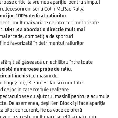
roase critici la vremea apariţiei pentru simplul
predecesorii din seria Colin McRae Rally,
ui joc 100% dedicat raliurilor
,
elecţii mult mai variate de întreceri motorizate
at.
DiRT 2 a abordat o direcţie mult mai
 mai arcade, competiţia de sporturi
ind favorizată în detrimentul raliurilor
 sfârşit să găsească un echilibru între toate
există numeroase probe de raliu
,
circuit închis
(cu maşini de
u buggy-uri), X-Games dar şi o noutate –
d de joc în care trebuie realizate
pectaculoase cu ajutorul masinii pentru a acumula
te. De asemenea, deşi Ken Block îşi face apariţia
 ca pilot concurent, fie ca voce ce oferă
rezenţa sa este mult mai discretă şi mai puţin