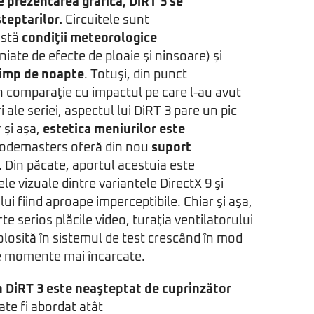
e prezentarea grafică, DiRT 3 se
şteptarilor.
Circuitele sunt
istă
condiţii meteorologice
ate de efecte de ploaie şi ninsoare) şi
timp de noapte
. Totuşi, din punct
în comparaţie cu impactul pe care l-au avut
i ale seriei, aspectul lui DiRT 3 pare un pic
r şi aşa,
estetica meniurilor este
Codemasters oferă din nou
suport
. Din păcate, aportul acestuia este
ţele vizuale dintre variantele DirectX 9 şi
lui fiind aproape imperceptibile. Chiar şi aşa,
rte serios plăcile video, turaţia ventilatorului
folosită în sistemul de test crescând în mod
e momente mai încarcate.
n DiRT 3 este neaşteptat de cuprinzător
ate fi abordat atât