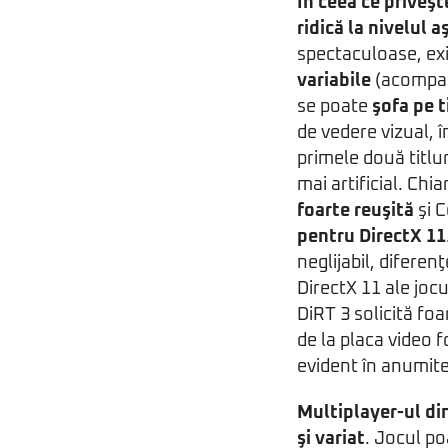
În ceea ce priveşt
ridică la nivelul a
spectaculoase, ex
variabile
(acompani
se poate
şofa pe 
de vedere vizual, 
primele două titlur
mai artificial. Chia
foarte reuşită
şi 
pentru DirectX 11
neglijabil, diferen
DirectX 11 ale jocu
DiRT 3 solicită foa
de la placa video 
evident în anumit
Multiplayer-ul di
şi variat
. Jocul po