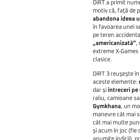
DiRT a primit nume
motiv că, faţă de 
abandona ideea un
în favoarea unei s
pe teren accident
„americanizată”
,
extreme X-Games fi
clasice.
DiRT 3 reuşeşte în
aceste elemente:
dar şi
întreceri pe 
raliu, camioane sa
Gymkhana
, un mo
manevre cât mai s
cât mai multe punc
şi acum în joc (fie
anumite indicii), p