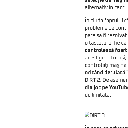
selecţie de maşin
alternativ în cadr
În ciuda faptului că
probleme de contro
pare să fi rezolvat
o tastatură, fie c
controlează foart
acest gen. Totuşi, 
controlaţi maşina 
oricând derulată 
DiRT 2. De aseme
din joc pe YouTub
de limitată.