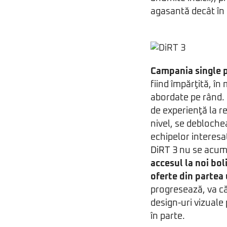
agasantă decât în 
Campania single 
fiind împărţită, în
abordate pe rând.
de experienţă la r
nivel, se debloche
echipelor interesat
DiRT 3 nu se acumu
accesul la noi bol
oferte din partea 
progresează, va că
design-uri vizuale
în parte.