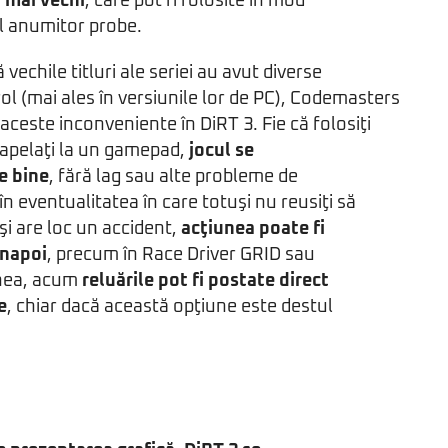
i mai vechi
, care pot fi folosite în mod
ul anumitor probe.
 vechile titluri ale seriei au avut diverse
l (mai ales în versiunile lor de PC), Codemasters
 aceste inconveniente în DiRT 3. Fie că folosiţi
ă apelaţi la un gamepad,
jocul se
e bine
, fără lag sau alte probleme de
în eventualitatea în care totuşi nu reusiţi să
şi are loc un accident,
acţiunea poate fi
înapoi
, precum în Race Driver GRID sau
nea, acum
reluările pot fi postate direct
e
, chiar dacă această opţiune este destul