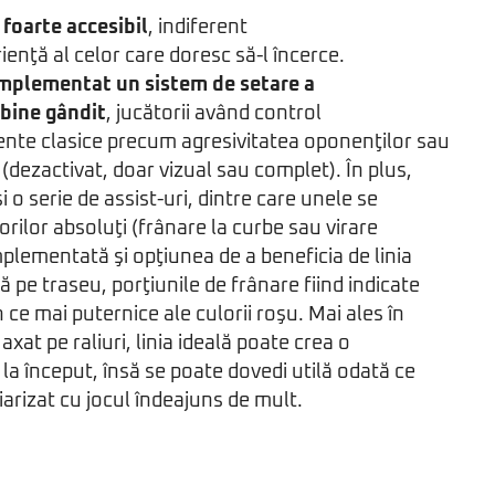
 foarte accesibil
, indiferent
ienţă al celor care doresc să-l încerce.
mplementat un sistem de setare a
e bine gândit
, jucătorii având control
nte clasice precum agresivitatea oponenţilor sau
(dezactivat, doar vizual sau complet). În plus,
 o serie de assist-uri, dintre care unele se
rilor absoluţi (frânare la curbe sau virare
mplementată şi opţiunea de a beneficia de linia
 pe traseu, porţiunile de frânare fiind indicate
 ce mai puternice ale culorii roşu. Mai ales în
axat pe raliuri, linia ideală poate crea o
la început, însă se poate dovedi utilă odată ce
iarizat cu jocul îndeajuns de mult.