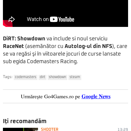
DiRT: Showdown
va include si noul serviciu
RaceNet
(asemănător cu
Autolog-ul din NFS
), care
se va regăsi şi în viitoarele jocuri de curse lansate
sub egida Codemasters Racing.
Tags:
codemasters
dirt
showdown
steam
Google News
Urmărește Go4Games.ro pe
Iți recomandăm
SHOOTER
13:29