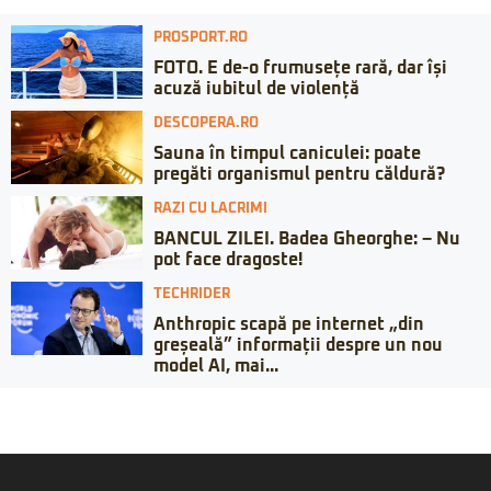
PROSPORT.RO
FOTO. E de-o frumusețe rară, dar își
acuză iubitul de violență
DESCOPERA.RO
Sauna în timpul caniculei: poate
pregăti organismul pentru căldură?
RAZI CU LACRIMI
BANCUL ZILEI. Badea Gheorghe: – Nu
pot face dragoste!
TECHRIDER
Anthropic scapă pe internet „din
greșeală” informații despre un nou
model AI, mai...