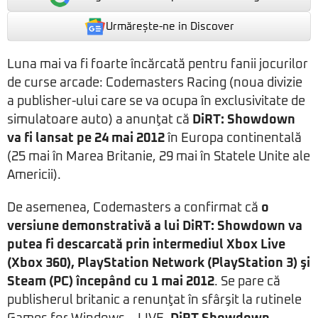
Urmărește-ne in Discover
Luna mai va fi foarte încărcată pentru fanii jocurilor
de curse arcade: Codemasters Racing (noua divizie
a publisher-ului care se va ocupa în exclusivitate de
simulatoare auto) a anunţat că
DiRT: Showdown
va fi lansat pe 24 mai 2012
în Europa continentală
(25 mai în Marea Britanie, 29 mai în Statele Unite ale
Americii).
De asemenea, Codemasters a confirmat că
o
versiune demonstrativă a lui DiRT: Showdown va
putea fi descarcată prin intermediul Xbox Live
(Xbox 360), PlayStation Network (PlayStation 3) şi
Steam (PC) începând cu 1 mai 2012
. Se pare că
publisherul britanic a renunţat în sfârşit la rutinele