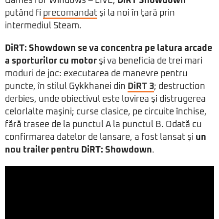
Games for Windows – LIVE,
DiRT Showdown
putând fi
precomandat
şi la noi în ţară prin
intermediul Steam.
DiRT: Showdown se va concentra pe latura arcade
a sporturilor cu motor
şi va beneficia de trei mari
moduri de joc: executarea de manevre pentru
puncte, în stilul Gykkhanei din
DiRT 3
; destruction
derbies, unde obiectivul este lovirea şi distrugerea
celorlalte maşini; curse clasice, pe circuite închise,
fără trasee de la punctul A la punctul B. Odată cu
confirmarea datelor de lansare, a fost lansat şi
un
nou trailer pentru DiRT: Showdown
.