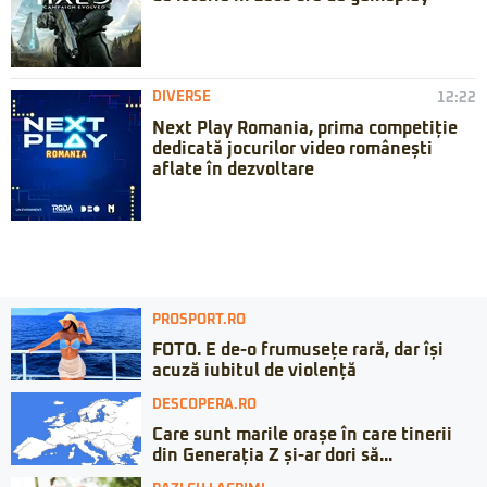
DIVERSE
12:22
Next Play Romania, prima competiție
dedicată jocurilor video românești
aflate în dezvoltare
PROSPORT.RO
FOTO. E de-o frumusețe rară, dar își
acuză iubitul de violență
DESCOPERA.RO
Care sunt marile orașe în care tinerii
din Generația Z și-ar dori să...