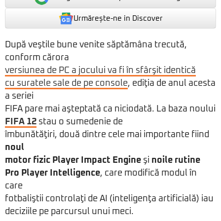
Urmărește-ne in Discover
După veştile bune venite săptămâna trecută,
conform cărora
versiunea de PC a jocului va fi în sfârşit identică
cu suratele sale de pe console
, ediţia de anul acesta
a seriei
FIFA pare mai aşteptată ca niciodată. La baza noului
FIFA 12
stau o sumedenie de
îmbunătăţiri, două dintre cele mai importante fiind
noul
motor fizic Player Impact Engine
şi
noile rutine
Pro Player Intelligence
, care modifică modul în
care
fotbaliştii controlaţi de AI (inteligenţa artificială) iau
deciziile pe parcursul unui meci.