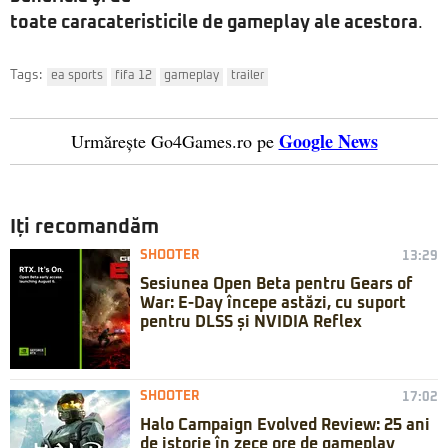
toate caracateristicile de gameplay ale acestora
.
Tags:
ea sports
fifa 12
gameplay
trailer
Google News
Urmărește Go4Games.ro pe
Iți recomandăm
SHOOTER
13:29
Sesiunea Open Beta pentru Gears of
War: E-Day începe astăzi, cu suport
pentru DLSS și NVIDIA Reflex
SHOOTER
17:02
Halo Campaign Evolved Review: 25 ani
de istorie în zece ore de gameplay