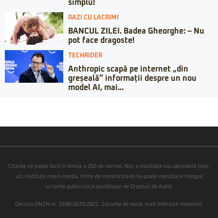
simplu!
RAZI CU LACRIMI
BANCUL ZILEI. Badea Gheorghe: – Nu
pot face dragoste!
TECHRIDER
Anthropic scapă pe internet „din
greșeală” informații despre un nou
model AI, mai...
Citarea se poate face în limita a 250 de semne. Nici o instituţie sau persoană (site-
uri, instituţii mass-media, firme de monitorizare) nu poate reproduce integral
scrierile publicistice purtătoare de Drepturi de Autor.
Decizia ONJN nr. 1598/16.09.2021. Jocurile de noroc sunt interzise minorilor.