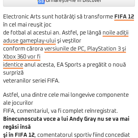
Urmărește-ne in Discover
Electronic Arts sunt hotărâţi să transforme
FIFA 12
în cel mai reuşit joc
de fotbal al acestui an. Astfel, pe lângă
noile adiţii
aduse gameplay-ului
şi veştilor
conform cărora
versiunile de PC, PlayStation 3 şi
Xbox 360 vor fi
identice
anul acesta, EA Sports a pregătit o nouă
surpriză
veteranilor seriei FIFA.
Astfel, una dintre cele mai longevive componente
ale jocurilor
FIFA, comentariul, va fi complet reînregistrat.
Binecunoscuta voce a lui Andy Gray nu se va mai
regăsi însă
şi în FIFA 12
, comentatorul sportiv fiind concediat