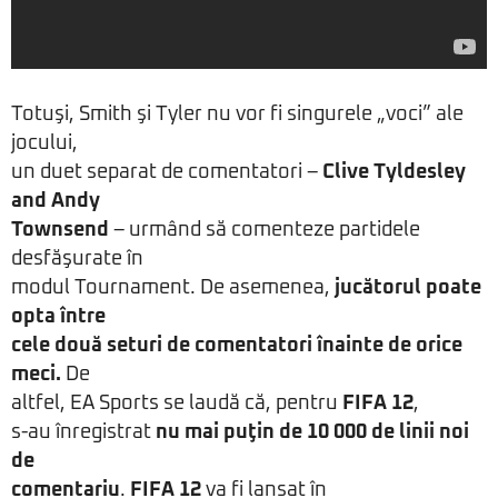
Totuşi, Smith şi Tyler nu vor fi singurele „voci” ale
jocului,
un duet separat de comentatori –
Clive Tyldesley
and Andy
Townsend
– urmând să comenteze partidele
desfăşurate în
modul Tournament. De asemenea,
jucătorul poate
opta între
cele două seturi de comentatori înainte de orice
meci.
De
altfel, EA Sports se laudă că, pentru
FIFA 12
,
s-au înregistrat
nu mai puţin de 10 000 de linii noi
de
comentariu
.
FIFA 12
va fi lansat în