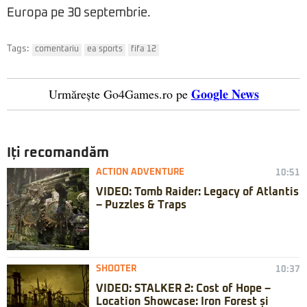
Europa pe 30 septembrie.
Tags:
comentariu
ea sports
fifa 12
Google News
Urmărește Go4Games.ro pe
Iți recomandăm
ACTION ADVENTURE
10:51
VIDEO: Tomb Raider: Legacy of Atlantis
– Puzzles & Traps
SHOOTER
10:37
VIDEO: STALKER 2: Cost of Hope –
Location Showcase: Iron Forest și