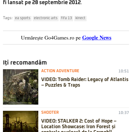
fi lansat pe 28 septembrie 2012
.
Tags:
ea sports
electronic arts
fifa 13
kinect
Google News
Urmărește Go4Games.ro pe
Iți recomandăm
ACTION ADVENTURE
10:51
VIDEO: Tomb Raider: Legacy of Atlantis
– Puzzles & Traps
SHOOTER
10:37
VIDEO: STALKER 2: Cost of Hope –
Location Showcase: Iron Forest și