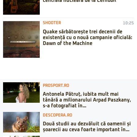
centrala nucleară de la Cernobîl
SHOOTER
10:25
Quake sărbătorește trei decenii de
existență cu o nouă campanie oficială:
Dawn of the Machine
PROSPORT.RO
Antonela Pătruț, iubita mult mai
tânără a milionarului Arpad Paszkany,
s-a fotografiat în...
DESCOPERA.RO
Două studii au dezvăluit că oamenii și
șoarecii au ceva foarte important în...