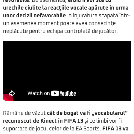
favorabilă
. De asemenea,
arbitrii vor sta cu
urechile ciulite la reacţiile vocale apărute în urma
unor decizii nefavorabile
: o înjurătura scapată într-
un asemenea moment poate avea consecinţe
neplăcute pentru echipa controlată de jucător.
Rămâne de văzut
cât de bogat va fi „vocabularul”
recunoscut de Kinect în FIFA 13
şi ce limbi vor fi
suportate de jocul celor de la EA Sports.
FIFA 13 va