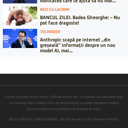
Abilitatea care te ajută să nu mai...
RAZI CU LACRIMI
BANCUL ZILEI. Badea Gheorghe: – Nu
pot face dragoste!
TECHRIDER
Anthropic scapă pe internet „din
greșeală” informații despre un nou
model AI, mai...
Citarea se poate face în limita a 250 de semne. Nici o instituţie sau persoană (site-
uri, instituţii mass-media, firme de monitorizare) nu poate reproduce integral
scrierile publicistice purtătoare de Drepturi de Autor.
Decizia ONJN nr. 1598/16.09.2021. Jocurile de noroc sunt interzise minorilor.