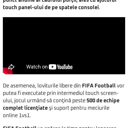
punct anume al cadrului porţii, ales cu ajutorul
touch panel-ului de pe spatele consolei
.
De asemenea, loviturile libere din
FIFA Football
vor
putea fi executate prin intermediul touch screen-
ului, jocul urmând să conţină peste
500 de echipe
complet licenţiate
şi suport pentru meciurile
online 1vs1.