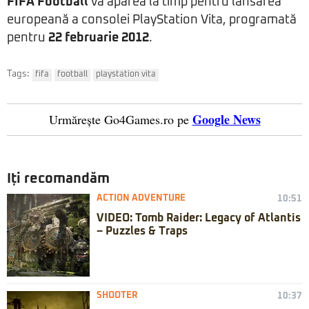
FIFA Football
va apărea la timp pentru lansarea
europeană a consolei PlayStation Vita, programată
pentru
22 februarie 2012
.
Tags:
fifa
football
playstation vita
Google News
Urmărește Go4Games.ro pe
Iți recomandăm
ACTION ADVENTURE
10:51
VIDEO: Tomb Raider: Legacy of Atlantis
– Puzzles & Traps
SHOOTER
10:37