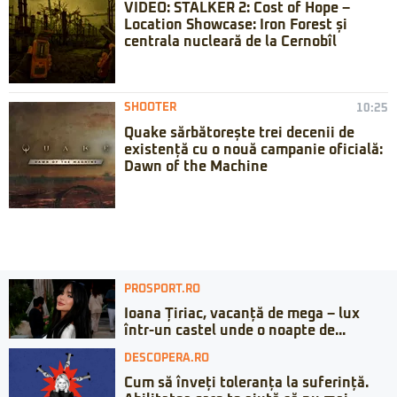
VIDEO: STALKER 2: Cost of Hope –
Location Showcase: Iron Forest și
centrala nucleară de la Cernobîl
SHOOTER
10:25
Quake sărbătorește trei decenii de
existență cu o nouă campanie oficială:
Dawn of the Machine
PROSPORT.RO
Ioana Țiriac, vacanță de mega – lux
într-un castel unde o noapte de...
DESCOPERA.RO
Cum să înveți toleranța la suferință.