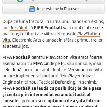
Urmărește-ne in Discover
După ce luna trecută, în urma unui hands-on extins,
am
dezvăluit
că
FIFA Football
va fi unul dintre cele
mai reuşite titluri ale viitoarei console
PlayStation
Vita
, Electronic Arts a lansat în sfârşit primul trailer
al acestui joc.
FIFA Football
pentru PlayStation Vita arată foarte
asemănător cu
FIFA 12
de pe PC sau console, însă
cele două jocuri nu sunt identice. Versiunea de Vita
nu are implementat motorul fizic Player Impact
Engine şi nici noul Tactical Defending. În schimb,
FIFA Football se laudă cu posibilităţile de a pasa
şi centra prin intermediul ecranului tactil al
consolei
, precum şi cu
opţiunea de a şuta într-un