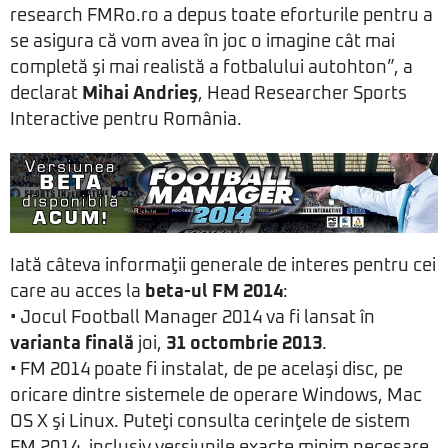
research FMRo.ro a depus toate eforturile pentru a
se asigura că vom avea în joc o imagine cât mai
completă şi mai realistă a fotbalului autohton”, a
declarat
Mihai Andrieş
, Head Researcher Sports
Interactive pentru România.
Iată câteva informaţii generale de interes pentru cei
care au acces la
beta-ul FM 2014
:
• Jocul Football Manager 2014 va fi lansat în
varianta finală
joi,
31 octombrie 2013
.
• FM 2014 poate fi instalat, de pe acelaşi disc, pe
oricare dintre sistemele de operare Windows, Mac
OS X şi Linux. Puteţi consulta cerinţele de sistem
FM 2014, inclusiv versiunile exacte minim necesare