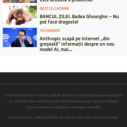
este aceasta o problemă?
RAZI CU LACRIMI
BANCUL ZILEI. Badea Gheorghe: – Nu
pot face dragoste!
TECHRIDER
Anthropic scapă pe internet „din
greșeală” informații despre un nou
model AI, mai...
Citarea se poate face în limita a 250 de semne. Nici o instituţie sau persoană (site-
uri, instituţii mass-media, firme de monitorizare) nu poate reproduce integral
scrierile publicistice purtătoare de Drepturi de Autor.
Decizia ONJN nr. 1598/16.09.2021. Jocurile de noroc sunt interzise minorilor.