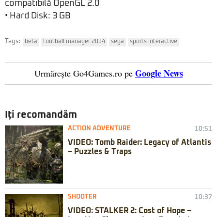
compatibilă OpenGL 2.0
• Hard Disk: 3 GB
Tags:
beta
football manager 2014
sega
sports interactive
Google News
Urmărește Go4Games.ro pe
Iți recomandăm
ACTION ADVENTURE
10:51
VIDEO: Tomb Raider: Legacy of Atlantis
– Puzzles & Traps
SHOOTER
10:37
VIDEO: STALKER 2: Cost of Hope –