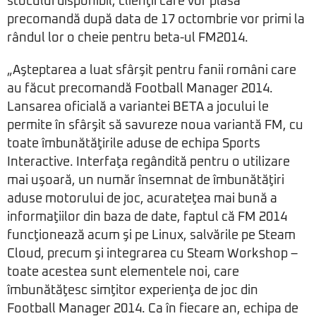
stocului disponibil, clienţii care vor plasa
precomandă după data de 17 octombrie vor primi la
rândul lor o cheie pentru beta-ul FM2014.
„Aşteptarea a luat sfârşit pentru fanii români care
au făcut precomandă Football Manager 2014.
Lansarea oficială a variantei BETA a jocului le
permite în sfârşit să savureze noua variantă FM, cu
toate îmbunătăţirile aduse de echipa Sports
Interactive. Interfaţa regândită pentru o utilizare
mai uşoară, un număr însemnat de îmbunătăţiri
aduse motorului de joc, acurateţea mai bună a
informaţiilor din baza de date, faptul că FM 2014
funcţionează acum şi pe Linux, salvările pe Steam
Cloud, precum şi integrarea cu Steam Workshop –
toate acestea sunt elementele noi, care
îmbunătăţesc simţitor experienţa de joc din
Football Manager 2014. Ca în fiecare an, echipa de