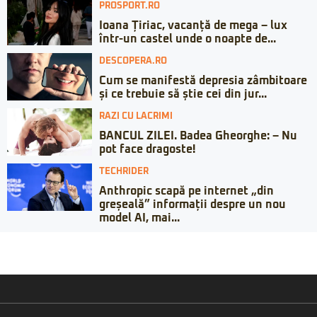
PROSPORT.RO
Ioana Țiriac, vacanță de mega – lux
într-un castel unde o noapte de...
DESCOPERA.RO
Cum se manifestă depresia zâmbitoare
și ce trebuie să știe cei din jur...
RAZI CU LACRIMI
BANCUL ZILEI. Badea Gheorghe: – Nu
pot face dragoste!
TECHRIDER
Anthropic scapă pe internet „din
greșeală” informații despre un nou
model AI, mai...