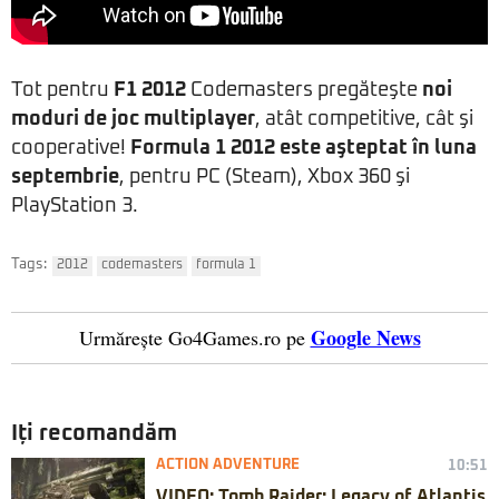
Tot pentru
F1 2012
Codemasters pregăteşte
noi
moduri de joc multiplayer
, atât competitive, cât şi
cooperative!
Formula 1 2012 este aşteptat în luna
septembrie
, pentru PC (Steam), Xbox 360 şi
PlayStation 3.
Tags:
2012
codemasters
formula 1
Google News
Urmărește Go4Games.ro pe
Iți recomandăm
ACTION ADVENTURE
10:51
VIDEO: Tomb Raider: Legacy of Atlantis