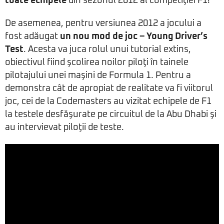
toate echipele
din sezonul 2012 al competiţiei F1!
De asemenea, pentru versiunea 2012 a jocului a
fost adăugat
un nou mod de joc – Young Driver’s
Test
. Acesta va juca rolul unui tutorial extins,
obiectivul fiind şcolirea noilor piloţi în tainele
pilotajului unei maşini de Formula 1. Pentru a
demonstra cât de apropiat de realitate va fi viitorul
joc, cei de la Codemasters au vizitat echipele de F1
la testele desfăşurate pe circuitul de la Abu Dhabi şi
au intervievat piloţii de teste.