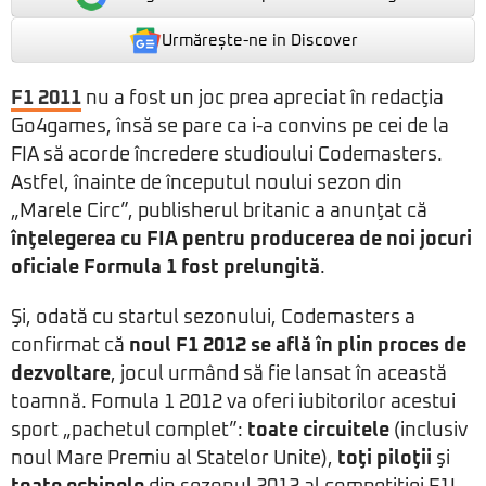
Urmărește-ne in Discover
F1 2011
nu a fost un joc prea apreciat în redacţia
Go4games, însă se pare ca i-a convins pe cei de la
FIA să acorde încredere studioului Codemasters.
Astfel, înainte de începutul noului sezon din
„Marele Circ”, publisherul britanic a anunţat că
înţelegerea cu FIA pentru producerea de noi jocuri
oficiale Formula 1 fost prelungită
.
Şi, odată cu startul sezonului, Codemasters a
confirmat că
noul F1 2012 se află în plin proces de
dezvoltare
, jocul urmând să fie lansat în această
toamnă. Fomula 1 2012 va oferi iubitorilor acestui
sport „pachetul complet”:
toate circuitele
(inclusiv
noul Mare Premiu al Statelor Unite),
toţi piloţii
şi