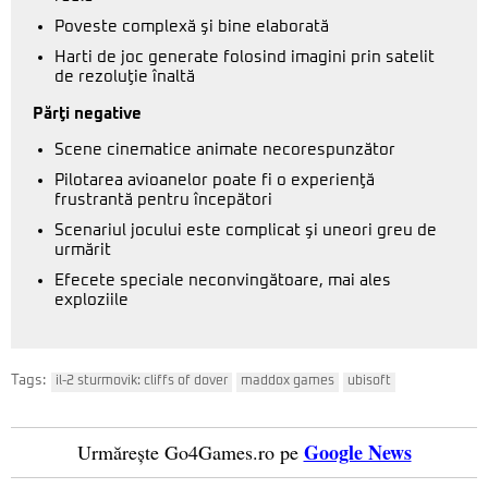
Poveste complexă şi bine elaborată
Harti de joc generate folosind imagini prin satelit
de rezoluţie înaltă
Părţi negative
Scene cinematice animate necorespunzător
Pilotarea avioanelor poate fi o experienţă
frustrantă pentru începători
Scenariul jocului este complicat şi uneori greu de
urmărit
Efecete speciale neconvingătoare, mai ales
exploziile
Tags:
il-2 sturmovik: cliffs of dover
maddox games
ubisoft
Google News
Urmărește Go4Games.ro pe