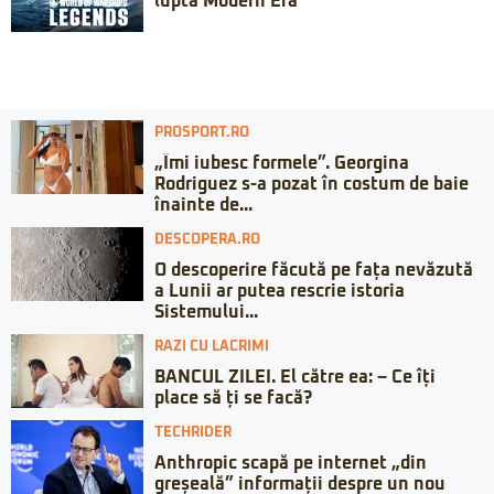
luptă Modern Era
PROSPORT.RO
„Îmi iubesc formele”. Georgina
Rodriguez s-a pozat în costum de baie
înainte de...
DESCOPERA.RO
O descoperire făcută pe fața nevăzută
a Lunii ar putea rescrie istoria
Sistemului...
RAZI CU LACRIMI
BANCUL ZILEI. El către ea: – Ce îți
place să ți se facă?
TECHRIDER
Anthropic scapă pe internet „din
greșeală” informații despre un nou