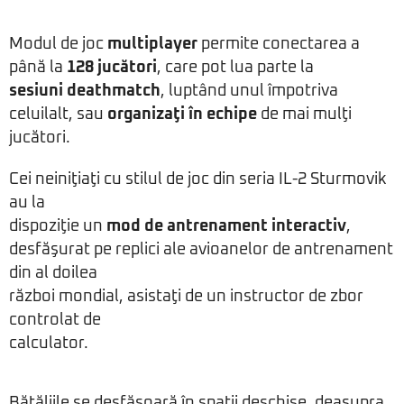
Modul de joc
multiplayer
permite conectarea a
până la
128 jucători
, care pot lua parte la
sesiuni deathmatch
, luptând unul împotriva
celuilalt, sau
organizaţi în echipe
de mai mulţi
jucători.
Cei neiniţiaţi cu stilul de joc din seria IL-2 Sturmovik
au la
dispoziţie un
mod de antrenament interactiv
,
desfăşurat pe replici ale avioanelor de antrenament
din al doilea
război mondial, asistaţi de un instructor de zbor
controlat de
calculator.
Bătăliile se desfăşoară în spaţii deschise, deasupra