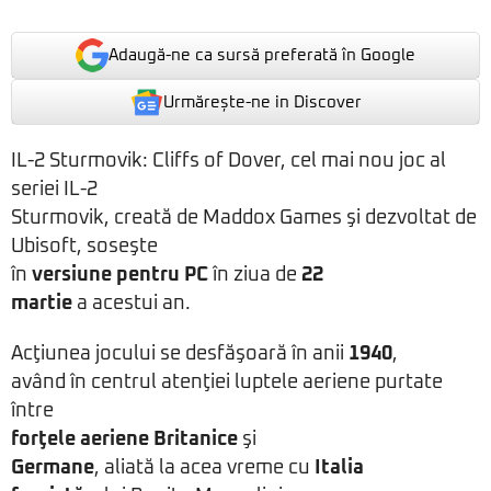
Adaugă-ne ca sursă preferată în Google
Urmărește-ne in Discover
IL-2 Sturmovik: Cliffs of Dover, cel mai nou joc al
seriei IL-2
Sturmovik, creată de Maddox Games şi dezvoltat de
Ubisoft, soseşte
în
versiune pentru PC
în ziua de
22
martie
a acestui an.
Acţiunea jocului se desfăşoară în anii
1940
,
având în centrul atenţiei luptele aeriene purtate
între
forţele aeriene Britanice
şi
Germane
, aliată la acea vreme cu
Italia