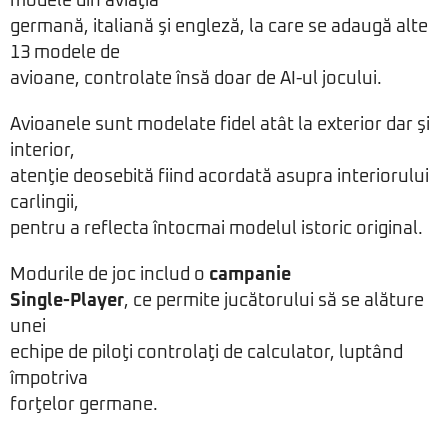
modele din aviaţia
germană, italiană şi engleză, la care se adaugă alte
13 modele de
avioane, controlate însă doar de AI-ul jocului.
Avioanele sunt modelate fidel atât la exterior dar şi
interior,
atenţie deosebită fiind acordată asupra interiorului
carlingii,
pentru a reflecta întocmai modelul istoric original.
Modurile de joc includ o
campanie
Single-Player
, ce permite jucătorului să se alăture
unei
echipe de piloţi controlaţi de calculator, luptând
împotriva
forţelor germane.