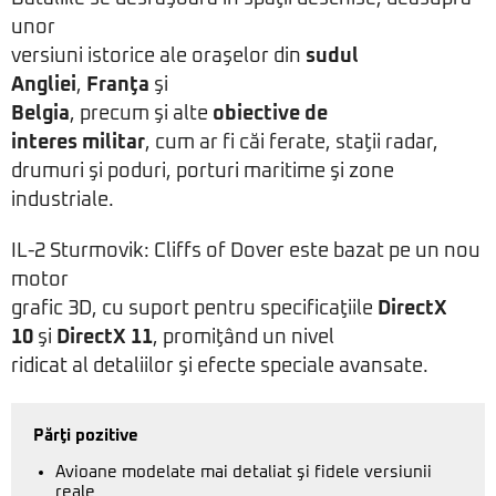
unor
versiuni istorice ale oraşelor din
sudul
Angliei
,
Franţa
şi
Belgia
, precum şi alte
obiective de
interes militar
, cum ar fi căi ferate, staţii radar,
drumuri şi poduri, porturi maritime şi zone
industriale.
IL-2 Sturmovik: Cliffs of Dover este bazat pe un nou
motor
grafic 3D, cu suport pentru specificaţiile
DirectX
10
şi
DirectX 11
, promiţând un nivel
ridicat al detaliilor şi efecte speciale avansate.
Părţi pozitive
Avioane modelate mai detaliat şi fidele versiunii
reale