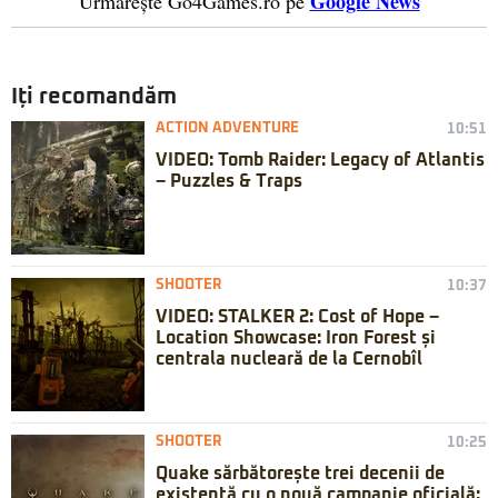
Google News
Urmărește Go4Games.ro pe
Iți recomandăm
ACTION ADVENTURE
10:51
VIDEO: Tomb Raider: Legacy of Atlantis
– Puzzles & Traps
SHOOTER
10:37
VIDEO: STALKER 2: Cost of Hope –
Location Showcase: Iron Forest și
centrala nucleară de la Cernobîl
SHOOTER
10:25
Quake sărbătorește trei decenii de
existență cu o nouă campanie oficială: