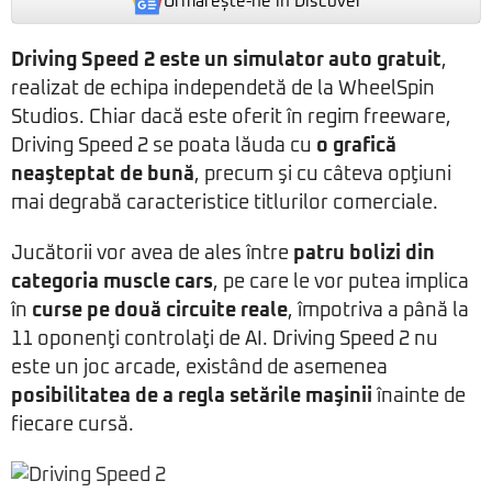
Urmărește-ne in Discover
Driving Speed 2 este un simulator auto gratuit
,
realizat de echipa independetă de la WheelSpin
Studios. Chiar dacă este oferit în regim freeware,
Driving Speed 2 se poata lăuda cu
o grafică
neaşteptat de bună
, precum şi cu câteva opţiuni
mai degrabă caracteristice titlurilor comerciale.
Jucătorii vor avea de ales între
patru bolizi din
categoria muscle cars
, pe care le vor putea implica
în
curse pe două circuite reale
, împotriva a până la
11 oponenţi controlaţi de AI. Driving Speed 2 nu
este un joc arcade, existând de asemenea
posibilitatea de a regla setările maşinii
înainte de
fiecare cursă.