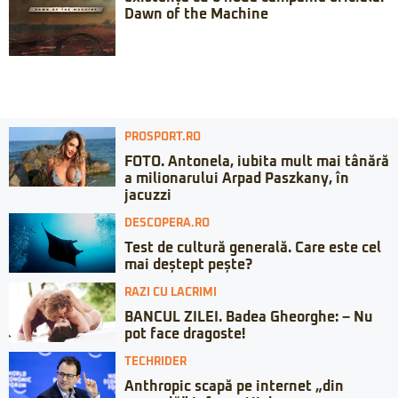
Dawn of the Machine
PROSPORT.RO
FOTO. Antonela, iubita mult mai tânără
a milionarului Arpad Paszkany, în
jacuzzi
DESCOPERA.RO
Test de cultură generală. Care este cel
mai deștept pește?
RAZI CU LACRIMI
BANCUL ZILEI. Badea Gheorghe: – Nu
pot face dragoste!
TECHRIDER
Anthropic scapă pe internet „din