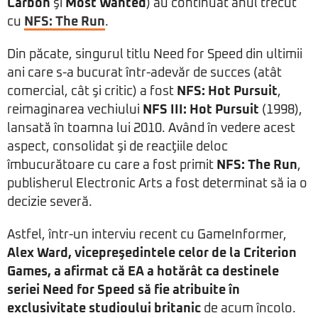
Carbon
şi
Most Wanted
) au continuat anul trecut
cu
NFS: The Run
.
Din păcate, singurul titlu Need for Speed din ultimii
ani care s-a bucurat într-adevăr de succes (atât
comercial, cât şi critic) a fost
NFS: Hot Pursuit
,
reimaginarea vechiului
NFS III: Hot Pursuit
(1998),
lansată în toamna lui 2010. Având în vedere acest
aspect, consolidat şi de reacţiile deloc
îmbucurătoare cu care a fost primit
NFS: The Run
,
publisherul Electronic Arts a fost determinat să ia o
decizie severă.
Astfel, într-un interviu recent cu GameInformer,
Alex Ward, vicepreşedintele celor de la Criterion
Games, a afirmat că EA a hotărât ca destinele
seriei Need for Speed să fie atribuite în
exclusivitate studioului britanic
de acum încolo.