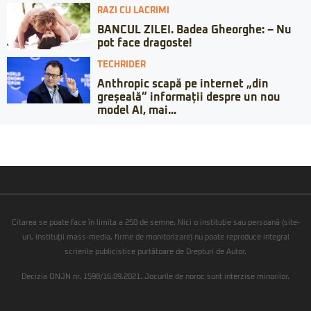
RAZI CU LACRIMI
BANCUL ZILEI. Badea Gheorghe: – Nu
pot face dragoste!
TECHRIDER
Anthropic scapă pe internet „din
greșeală” informații despre un nou
model AI, mai...
Citarea se poate face în limita a 250 de semne. Nici o instituţie sau persoană (site-
uri, instituţii mass-media, firme de monitorizare) nu poate reproduce integral
scrierile publicistice purtătoare de Drepturi de Autor.
Decizia ONJN nr. 1598/16.09.2021. Jocurile de noroc sunt interzise minorilor.