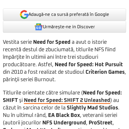
Adaugă-ne ca sursă preferată în Google
Urmărește-ne in Discover
Vestita serie
Need for Speed
a avut o istorie
recentă destul de zbuciumată, titlurile NFS fiind
împărţite în ultimii ani între trei studiouri
producătoare. Astfel,
Need for Speed: Hot Pursuit
din 2010 a fost realizat de studioul
Criterion Games
,
părinţii seriei Burnout.
Titlurile orientate către simulare (
Need for Speed:
SHIFT
şi
Need for Speed: SHIFT 2 Unleashed
) au
căzut în sarcina celor de la
Slightly Mad Studios
.
Nu în ultimul rând,
EA Black Box
, veteranii seriei
(autorii jocurilor
NFS Underground
,
ProStreet
,