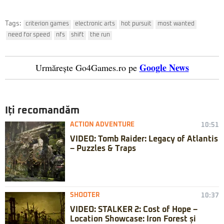
Tags:
criterion games
electronic arts
hot pursuit
most wanted
need for speed
nfs
shift
the run
Google News
Urmărește Go4Games.ro pe
Iți recomandăm
ACTION ADVENTURE
10:51
VIDEO: Tomb Raider: Legacy of Atlantis
– Puzzles & Traps
SHOOTER
10:37
VIDEO: STALKER 2: Cost of Hope –
Location Showcase: Iron Forest și