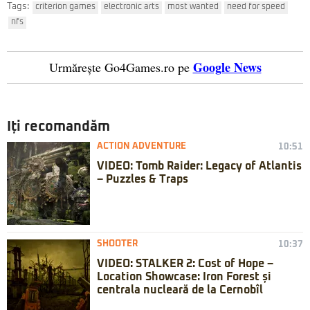
Tags:
criterion games
electronic arts
most wanted
need for speed
nfs
Google News
Urmărește Go4Games.ro pe
Iți recomandăm
ACTION ADVENTURE
10:51
VIDEO: Tomb Raider: Legacy of Atlantis
– Puzzles & Traps
SHOOTER
10:37
VIDEO: STALKER 2: Cost of Hope –
Location Showcase: Iron Forest și
centrala nucleară de la Cernobîl