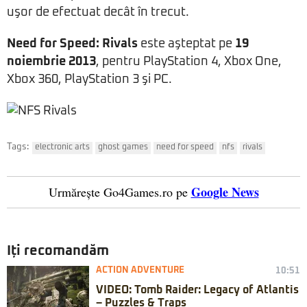
uşor de efectuat decât în trecut.
Need for Speed: Rivals
este aşteptat pe
19
noiembrie 2013
, pentru PlayStation 4, Xbox One,
Xbox 360, PlayStation 3 şi PC.
Tags:
electronic arts
ghost games
need for speed
nfs
rivals
Google News
Urmărește Go4Games.ro pe
Iți recomandăm
ACTION ADVENTURE
10:51
VIDEO: Tomb Raider: Legacy of Atlantis
– Puzzles & Traps