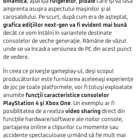
dinamică
, apariţia
fulgerelor
,
ploaie
care îşi va lăsa
amprenta asupra aspectului maşinilor şi al
carosabilului. Pe scurt, după cum era de aşteptat,
grafica ediţiilor next-gen va fi evident mai bună
decât ce vom întâlni în variantele destinate
consolelor de veche generaţie. Rămâne de văzut
unde se va încadra versiunea de PC din acest punct
de vedere.
În ceea ce priveşte gameplay-ul, deşi scopul
producătorilor este furnizarea aceleeaşi experienţe
de joc pe toate platformele, vor fi totuşi exploatate
anumite
funcţii caracteristice consolelor
PlayStation 4 şi Xbox One
. Un exemplu ar fi
posibilitatea de a realiza
video sharing
direct din
funcţiile hardware/software ale noilor console,
partajarea online a clipurilor cu momente sau
accidente spectaculoase urmând să fie mult mai