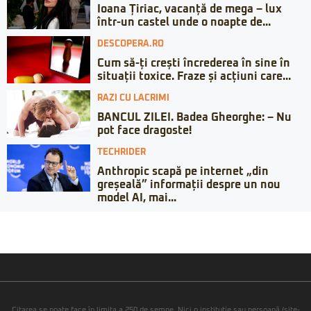
Ioana Țiriac, vacanță de mega – lux
într-un castel unde o noapte de...
DESCOPERA.RO
Cum să-ți crești încrederea în sine în
situații toxice. Fraze și acțiuni care...
RAZI CU LACRIMI
BANCUL ZILEI. Badea Gheorghe: – Nu
pot face dragoste!
TECHRIDER
Anthropic scapă pe internet „din
greșeală” informații despre un nou
model AI, mai...
Citarea se poate face în limita a 250 de semne. Nici o instituţie sau persoană (site-