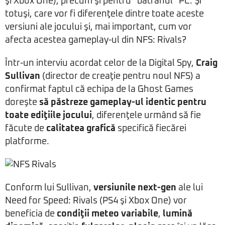
şi Xbox One), precum şi pentru “bătrânul” PC. Şi
totuşi, care vor fi diferenţele dintre toate aceste
versiuni ale jocului şi, mai important, cum vor
afecta acestea gameplay-ul din NFS: Rivals?
Într-un interviu acordat celor de la Digital Spy,
Craig
Sullivan
(director de creaţie pentru noul NFS) a
confirmat faptul că echipa de la Ghost Games
doreşte
să păstreze gameplay-ul identic pentru
toate ediţiile jocului
, diferenţele urmând să fie
făcute de
calitatea grafică
specifică fiecărei
platforme.
Conform lui Sullivan,
versiunile next-gen
ale lui
Need for Speed: Rivals (PS4 şi Xbox One) vor
beneficia de
condiţii meteo variabile
,
lumină