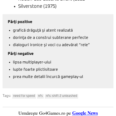
Silverstone (1975)
Părţi pozitive
grafică drăguţă şi atent realizată
dorinţa de a construi subterane perfecte
dialoguri ironice şi voci cu adevărat “rele”
Părţi negative
lipsa multiplayer-ului
lupte foarte plictisitoare
prea multe detalii încurcă gameplay-ul
Tags:
need for speed
nfs
nfs: shift 2 unleashed
Google News
Urmărește Go4Games.ro pe