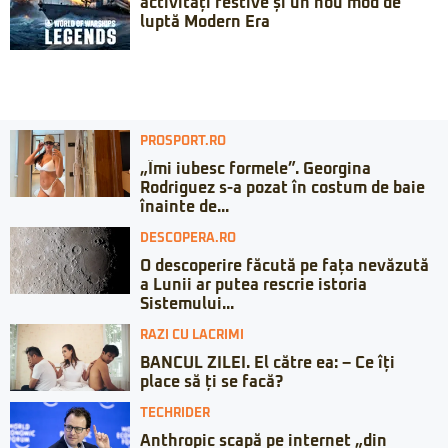
activități festive și un nou mod de
luptă Modern Era
PROSPORT.RO
„Îmi iubesc formele”. Georgina
Rodriguez s-a pozat în costum de baie
înainte de...
DESCOPERA.RO
O descoperire făcută pe fața nevăzută
a Lunii ar putea rescrie istoria
Sistemului...
RAZI CU LACRIMI
BANCUL ZILEI. El către ea: – Ce îți
place să ți se facă?
TECHRIDER
Anthropic scapă pe internet „din