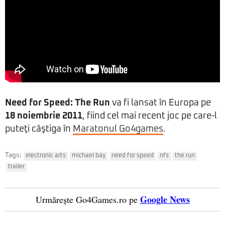
Need for Speed: The Run
va fi lansat în Europa pe
18 noiembrie 2011
, fiind cel mai recent joc pe care-l
puteţi câştiga în
Maratonul Go4games
.
Tags:
electronic arts
michael bay
need for speed
nfs
the run
trailer
Google News
Urmărește Go4Games.ro pe