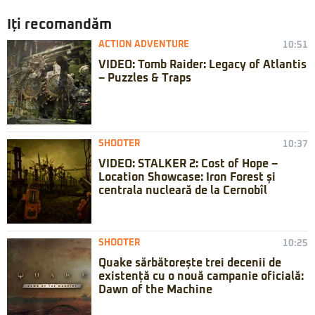
Iți recomandăm
ACTION ADVENTURE
10:51
VIDEO: Tomb Raider: Legacy of Atlantis
– Puzzles & Traps
SHOOTER
10:37
VIDEO: STALKER 2: Cost of Hope –
Location Showcase: Iron Forest și
centrala nucleară de la Cernobîl
SHOOTER
10:25
Quake sărbătorește trei decenii de
existență cu o nouă campanie oficială:
Dawn of the Machine