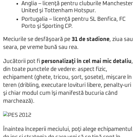
Anglia – licenţă pentru cluburile Manchester
United şi Tottenham Hotspur.
Portugalia – licenţă pentru SL Benfica, FC
Porto şi Sporting CP.
Meciurile se desfăşoară pe
31 de stadione
, ziua sau
seara, pe vreme bună sau rea.
Jucătorii pot fi
personalizaţi în cel mai mic detaliu
,
din toate punctele de vedere: aspect fizic,
echipament (ghete, tricou, şort, şosete), mişcare în
teren (dribling, executare lovituri libere, penalty-uri
şi chiar modul cum îşi manifestă bucuria când
marchează).
Înaintea începerii meciului, poţi alege echipamentul