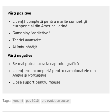
Părţi pozitive
Licenţă completă pentru marile competiţii
europene şi din America Latină
Gameplay "addictive"
Tactici avansate
AI îmbunătăţit
Părţi negative
Se mai putea lucra la capitolul grafică
Licenţiere incompletă pentru campionatele din
Anglia şi Portugalia
Lipsă suport pentru mouse
Tags:
konami
pes 2012
pro evolution soccer