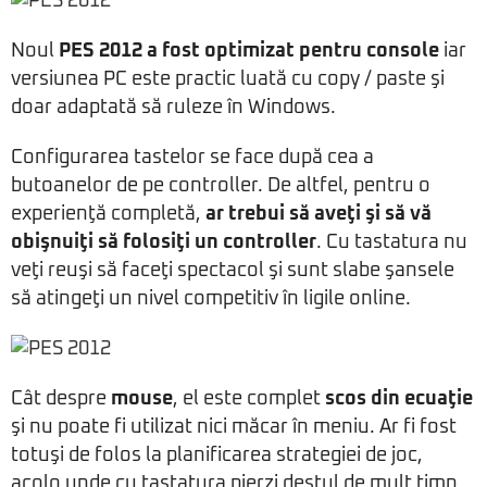
Noul
PES 2012 a fost optimizat pentru console
iar
versiunea PC este practic luată cu copy / paste şi
doar adaptată să ruleze în Windows.
Configurarea tastelor se face după cea a
butoanelor de pe controller. De altfel, pentru o
experienţă completă,
ar trebui să aveţi şi să vă
obişnuiţi să folosiţi un controller
. Cu tastatura nu
veţi reuşi să faceţi spectacol şi sunt slabe şansele
să atingeţi un nivel competitiv în ligile online.
Cât despre
mouse
, el este complet
scos din ecuaţie
şi nu poate fi utilizat nici măcar în meniu. Ar fi fost
totuşi de folos la planificarea strategiei de joc,
acolo unde cu tastatura pierzi destul de mult timp