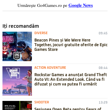
Google News
Urmărește Go4Games.ro pe
Iți recomandăm
DIVERSE
09:45
Beacon Pines și We Were Here
Together, jocuri gratuite oferite de Epic
Games Store
ACTION ADVENTURE
08:44
Rockstar Games a anunțat Grand Theft
Auto VI: An Extended Look. Când va fi
difuzat și cum va putea fi urmărit
SHOOTER
13:29
Sesiunea Open Beta pentru Gears of