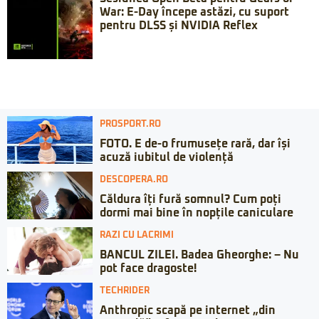
War: E-Day începe astăzi, cu suport
pentru DLSS și NVIDIA Reflex
PROSPORT.RO
FOTO. E de-o frumusețe rară, dar își
acuză iubitul de violență
DESCOPERA.RO
Căldura îți fură somnul? Cum poți
dormi mai bine în nopțile caniculare
RAZI CU LACRIMI
BANCUL ZILEI. Badea Gheorghe: – Nu
pot face dragoste!
TECHRIDER
Anthropic scapă pe internet „din