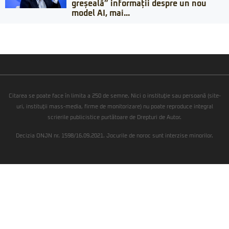
greșeală” informații despre un nou
model AI, mai...
Citarea se poate face în limita a 250 de semne. Nici o instituţie sau persoană (site-
uri, instituţii mass-media, firme de monitorizare) nu poate reproduce integral
scrierile publicistice purtătoare de Drepturi de Autor.
Decizia ONJN nr. 1598/16.09.2021. Jocurile de noroc sunt interzise minorilor.