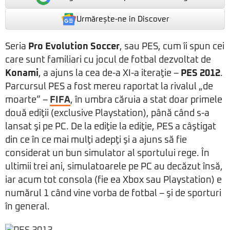
Urmărește-ne in Discover
Seria
Pro Evolution Soccer
, sau PES, cum îi spun cei
care sunt familiari cu jocul de fotbal dezvoltat de
Konami
, a ajuns la cea de-a XI-a iteraţie –
PES 2012
.
Parcursul PES a fost mereu raportat la rivalul „de
moarte” –
FIFA
, în umbra căruia a stat doar primele
două ediţii (exclusive Playstation), până când s-a
lansat şi pe PC. De la ediţie la ediţie, PES a câştigat
din ce în ce mai mulţi adepţi şi a ajuns să fie
considerat un bun simulator al sportului rege. În
ultimii trei ani, simulatoarele pe PC au decăzut însă,
iar acum tot consola (fie ea Xbox sau Playstation) e
numărul 1 când vine vorba de fotbal – şi de sporturi
în general.