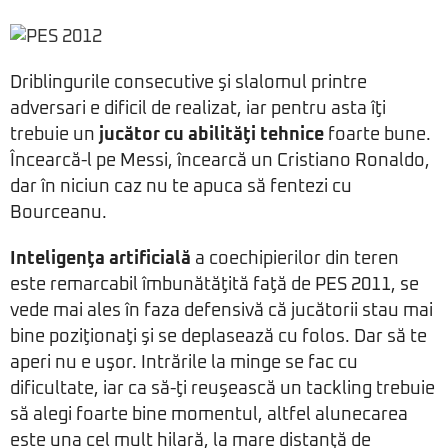
Driblingurile consecutive şi slalomul printre
adversari e dificil de realizat, iar pentru asta îţi
trebuie un
jucător cu abilităţi tehnice
foarte bune.
Încearcă-l pe Messi, încearcă un Cristiano Ronaldo,
dar în niciun caz nu te apuca să fentezi cu
Bourceanu.
Inteligenţa artificială
a coechipierilor din teren
este remarcabil îmbunătăţită faţă de PES 2011, se
vede mai ales în faza defensivă că jucătorii stau mai
bine poziţionaţi şi se deplasează cu folos. Dar să te
aperi nu e uşor. Intrările la minge se fac cu
dificultate, iar ca să-ţi reuşească un tackling trebuie
să alegi foarte bine momentul, altfel alunecarea
este una cel mult hilară, la mare distanţă de