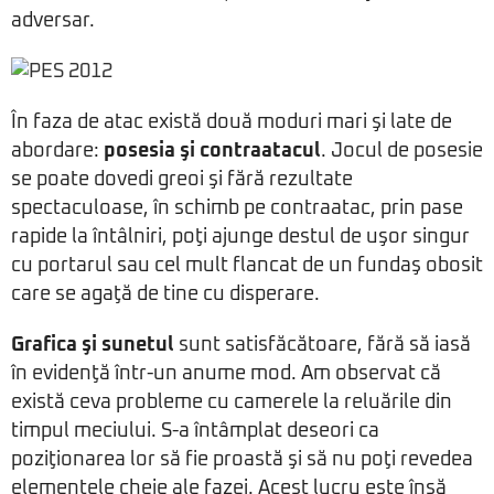
adversar.
În faza de atac există două moduri mari şi late de
abordare:
posesia şi contraatacul
. Jocul de posesie
se poate dovedi greoi şi fără rezultate
spectaculoase, în schimb pe contraatac, prin pase
rapide la întâlniri, poţi ajunge destul de uşor singur
cu portarul sau cel mult flancat de un fundaş obosit
care se agaţă de tine cu disperare.
Grafica şi sunetul
sunt satisfăcătoare, fără să iasă
în evidenţă într-un anume mod. Am observat că
există ceva probleme cu camerele la reluările din
timpul meciului. S-a întâmplat deseori ca
poziţionarea lor să fie proastă şi să nu poţi revedea
elementele cheie ale fazei. Acest lucru este însă