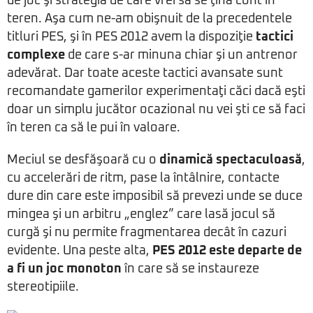
de joc şi strategia de care vrei să se ţină cont în
teren. Aşa cum ne-am obişnuit de la precedentele
titluri PES, şi în PES 2012 avem la dispoziţie
tactici
complexe
de care s-ar minuna chiar şi un antrenor
adevărat. Dar toate aceste tactici avansate sunt
recomandate gamerilor experimentaţi căci dacă eşti
doar un simplu jucător ocazional nu vei şti ce să faci
în teren ca să le pui în valoare.
Meciul se desfăşoară cu o
dinamică spectaculoasă
,
cu accelerări de ritm, pase la întâlnire, contacte
dure din care este imposibil să prevezi unde se duce
mingea şi un arbitru „englez” care lasă jocul să
curgă şi nu permite fragmentarea decât în cazuri
evidente. Una peste alta,
PES 2012 este departe de
a fi un joc monoton
în care să se instaureze
stereotipiile.