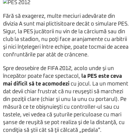
Fără să exagerez, multe meciuri adevărate din
divizia A sunt mai plictisitoare decât o simulare PES.
Sigur, la PES jucătorii nu vin de la cârciumă sau din
club la stadion, nu poţi face aranjamente cu arbitrii
şi nici înţelegeri între echipe, poate tocmai de aceea
confruntările par atât de crâncene.
Spre deosebire de FIFA 2012, acolo unde şi un
începător poate face spectacol,
la PES este ceva
mai dificil să te acomodezi
cu jocul. La un moment
dat devii chiar frustrat că nu reuşeşti să marchezi
din poziţii clare (chiar şi unu la unu cu portarul). Pe
măsură ce te obişnuieşti cu controller-ul sau cu
tastele, vei vedea că şuturile periculoase cu mari
şanse de reuşită se pot realiza şi de la distanţă, cu
condiţia să ştii cât să ţii călcată „pedala”.