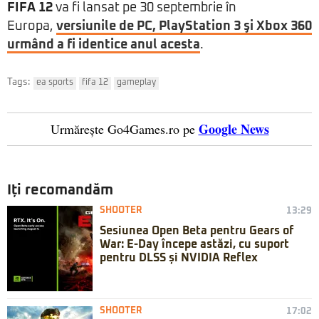
FIFA 12
va fi lansat pe 30 septembrie în
Europa,
versiunile de PC, PlayStation 3 şi Xbox 360
urmând a fi identice anul acesta
.
Tags:
ea sports
fifa 12
gameplay
Google News
Urmărește Go4Games.ro pe
Iți recomandăm
SHOOTER
13:29
Sesiunea Open Beta pentru Gears of
War: E-Day începe astăzi, cu suport
pentru DLSS și NVIDIA Reflex
SHOOTER
17:02