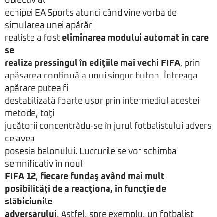
obiectiv al
echipei EA Sports atunci când vine vorba de
simularea unei apărări
realiste a fost
eliminarea modului automat în care
se
realiza pressingul în ediţiile mai vechi FIFA
, prin
apăsarea continuă a unui singur buton. Întreaga
apărare putea fi
destabilizată foarte uşor prin intermediul acestei
metode, toţi
jucătorii concentrâdu-se în jurul fotbalistului advers
ce avea
posesia balonului. Lucrurile se vor schimba
semnificativ în noul
FIFA 12
,
fiecare fundaş având mai mult
posibilităţi de a reacţiona, în funcţie de
slăbiciunile
adversarului
. Astfel, spre exemplu, un fotbalist