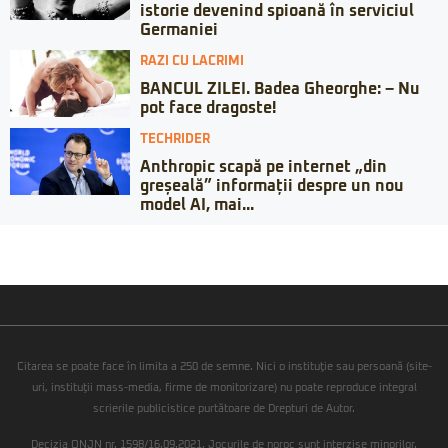
istorie devenind spioană în serviciul
Germaniei
RAZI CU LACRIMI
BANCUL ZILEI. Badea Gheorghe: – Nu
pot face dragoste!
TECHRIDER
Anthropic scapă pe internet „din
greșeală” informații despre un nou
model AI, mai...
Citarea se poate face în limita a 250 de semne. Nici o instituţie sau persoană (site-
uri, instituţii mass-media, firme de monitorizare) nu poate reproduce integral
scrierile publicistice purtătoare de Drepturi de Autor.
Decizia ONJN nr. 1598/16.09.2021. Jocurile de noroc sunt interzise minorilor.