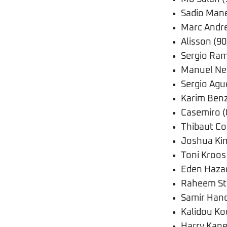
Sadio Mane
Marc Andre
Alisson (90
Sergio Ram
Manuel Neu
Sergio Agu
Karim Ben
Casemiro (
Thibaut Co
Joshua Ki
Toni Kroos
Eden Hazar
Raheem Ste
Samir Hand
Kalidou Kou
Harry Kane