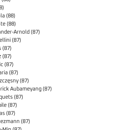
8)
la (88)
te (88)
ander-Arnold (87)
llini (87)
 (87)
 (87)
c (87)
ria (87)
zczęsny (87)
rick Aubameyang (87)
quets (87)
ile (87)
as (87)
iezmann (87)
-Min (87)