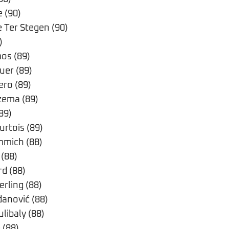
 (90)
 Ter Stegen (90)
)
os (89)
er (89)
ero (89)
zema (89)
89)
urtois (89)
mmich (88)
 (88)
d (88)
rling (88)
anović (88)
libaly (88)
 (88)