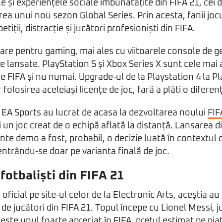
 și experiențele sociale îmbunătățite din FIFA 21, cei 
ea unui nou sezon Global Series. Prin acesta, fanii joc
iții, distracție și jucători profesioniști din FIFA.
re pentru gaming, mai ales cu viitoarele console de g
lansate. PlayStation 5 și Xbox Series X sunt cele mai
de FIFA și nu numai. Upgrade-ul de la Playstation 4 la Pl
 folosirea aceleiași licențe de joc, fară a plăti o diferen
i EA Sports au lucrat de acasa la dezvoltarea noului
FIF
 un joc creat de o echipă aflată la distanță. Lansarea di
nte demo a fost, probabil, o decizie luată în contextul 
ntrându-se doar pe varianta finală de joc.
fotbaliști din FIFA 21
ă oficial pe site-ul celor de la Electronic Arts, aceștia a
 de jucători din FIFA 21. Topul începe cu Lionel Messi, 
este unul foarte apreciat în FIFA, prețul estimat pe piaț