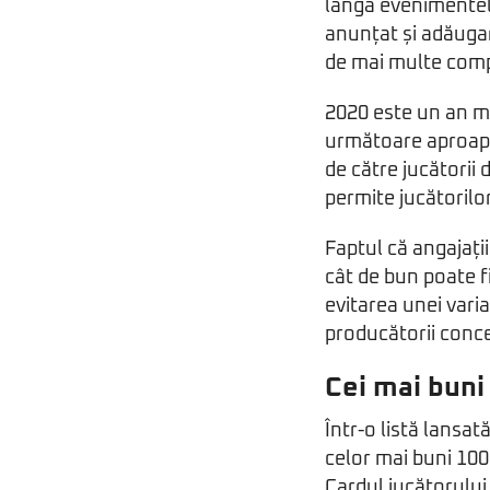
lângă evenimentele
anunțat și adăugar
de mai multe compet
2020 este un an ma
următoare aproape 
de către jucătorii 
permite jucătorilor
Faptul că angajați
cât de bun poate fi
evitarea unei varia
producătorii conce
Cei mai buni 
Într-o listă lansat
celor mai buni 100
Cardul jucătorului 