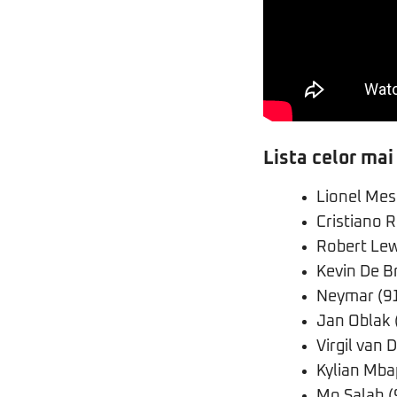
Lista celor mai
Lionel Mess
Cristiano 
Robert Le
Kevin De B
Neymar (9
Jan Oblak 
Virgil van D
Kylian Mba
Mo Salah (