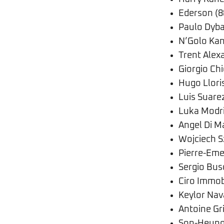
Ederson (8
Paulo Dyba
N’Golo Kan
Trent Alex
Giorgio Chie
Hugo Lloris
Luis Suarez
Luka Modri
Angel Di Ma
Wojciech S
Pierre-Eme
Sergio Bus
Ciro Immob
Keylor Nav
Antoine Gr
Son-Heung