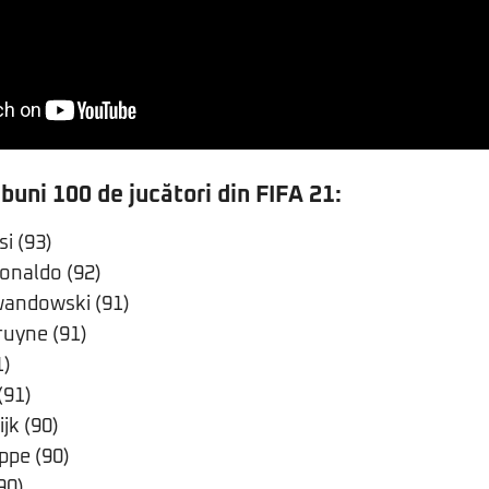
 buni 100 de jucători din FIFA 21:
i (93)
Ronaldo (92)
wandowski (91)
ruyne (91)
1)
(91)
ijk (90)
ppe (90)
90)