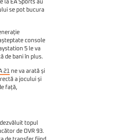
de la EA Sports au
ului se pot bucura
enerație
 așteptate console
aystation 5 le va
ță de bani în plus.
A 21
ne va arată și
rectă a jocului și
de față,
u dezvăluit topul
jucător de OVR 93.
a de transfer fiind