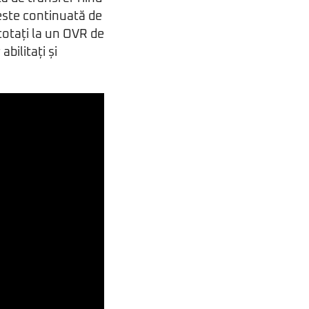
 este continuată de
cotați la un OVR de
bilitați și