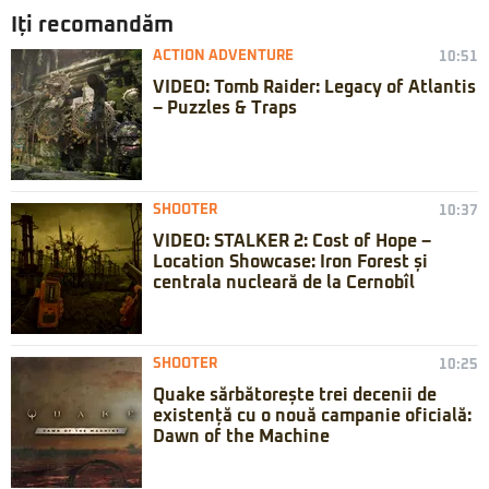
Iți recomandăm
ACTION ADVENTURE
10:51
VIDEO: Tomb Raider: Legacy of Atlantis
– Puzzles & Traps
SHOOTER
10:37
VIDEO: STALKER 2: Cost of Hope –
Location Showcase: Iron Forest și
centrala nucleară de la Cernobîl
SHOOTER
10:25
Quake sărbătorește trei decenii de
existență cu o nouă campanie oficială:
Dawn of the Machine