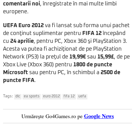
comentarii noi
, înregistrate în mai multe limbi
europene.
UEFA Euro 2012
va fi lansat sub forma unui pachet
de conţinut suplimentar pentru
FIFA 12
începând
cu
24 aprilie
, pentru PC, Xbox 360 şi PlayStation 3.
Acesta va putea fi achiziţionat de pe PlayStation
Network (PS3) la preţul de
19,99€
sau
15,99£
, de pe
Xbox Live (Xbox 360) pentru
1800 de puncte
Microsoft
sau pentru PC, în schimbul a
2500 de
puncte FIFA
.
Tags:
dlc
ea sports
euro 2012
fifa 12
uefa
Google News
Urmărește Go4Games.ro pe