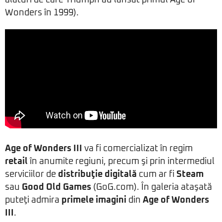
alături de care Triumph au lansat primul Age of
Wonders în 1999).
Age of Wonders III
va fi comercializat în regim
retail
în anumite regiuni, precum şi prin intermediul
serviciilor de
distribuţie digitală
cum ar fi
Steam
sau
Good Old Games
(GoG.com). În galeria ataşată
puteţi admira
primele imagini
din
Age of Wonders
III
.