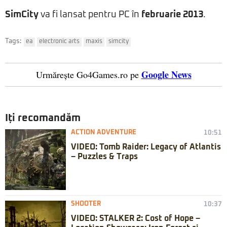
SimCity
va fi lansat pentru PC în
februarie 2013
.
Tags:
ea
electronic arts
maxis
simcity
Google News
Urmărește Go4Games.ro pe
Iți recomandăm
ACTION ADVENTURE
10:51
VIDEO: Tomb Raider: Legacy of Atlantis
– Puzzles & Traps
SHOOTER
10:37
VIDEO: STALKER 2: Cost of Hope –