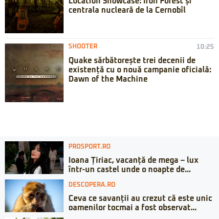
Location Showcase: Iron Forest și
centrala nucleară de la Cernobîl
SHOOTER
10:25
Quake sărbătorește trei decenii de
existență cu o nouă campanie oficială:
Dawn of the Machine
PROSPORT.RO
Ioana Țiriac, vacanță de mega – lux
într-un castel unde o noapte de...
DESCOPERA.RO
Ceva ce savanții au crezut că este unic
oamenilor tocmai a fost observat...