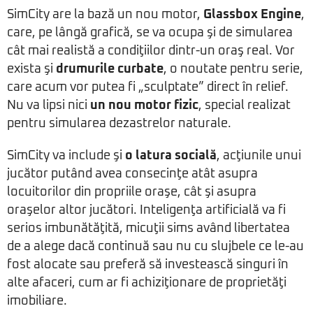
SimCity are la bază un nou motor,
Glassbox Engine
,
care, pe lângă grafică, se va ocupa şi de simularea
cât mai realistă a condiţiilor dintr-un oraş real. Vor
exista şi
drumurile curbate
, o noutate pentru serie,
care acum vor putea fi „sculptate” direct în relief.
Nu va lipsi nici
un nou motor fizic
, special realizat
pentru simularea dezastrelor naturale.
SimCity va include şi
o latura socială
, acţiunile unui
jucător putând avea consecinţe atât asupra
locuitorilor din propriile oraşe, cât şi asupra
oraşelor altor jucători. Inteligenţa artificială va fi
serios imbunătăţită, micuţii sims având libertatea
de a alege dacă continuă sau nu cu slujbele ce le-au
fost alocate sau preferă să investească singuri în
alte afaceri, cum ar fi achiziţionare de proprietăţi
imobiliare.