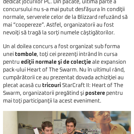
dedicat jocurilor PC. Din păcate, ultima parte a
concursului nu s-a mai putut desfăşura în condiţii
normale, serverele celor de la Blizzard refuzând să
mai “coopereze”. Astfel, organizatorii au fost
nevoiţi să tragă la sorţi numele câştigătorilor.
Un al doilea concurs a fost organizat sub forma
unei
tombole
, toţi cei prezenţi intrând în cursa
pentru
ediţii normale şi de colecţie
ale expansion
pack-ului Heart of The Swarm. Nu în ultimul rând,
cumpărătorii ce au prezentat dovada achiziţiei au
plecat acasă cu
tricouri
StarCraft II: Heart of The
Swarm, organizatorii pregătind şi
postere
pentru
mai toţi participanţii la acest eveniment.