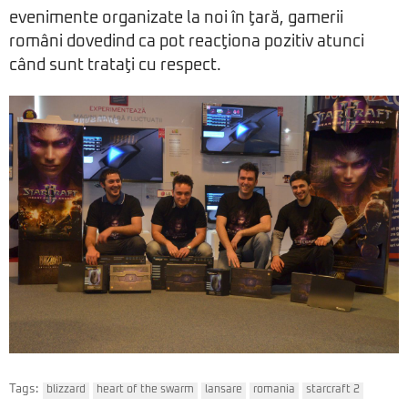
evenimente organizate la noi în ţară, gamerii
români dovedind ca pot reacţiona pozitiv atunci
când sunt trataţi cu respect.
Tags:
blizzard
heart of the swarm
lansare
romania
starcraft 2