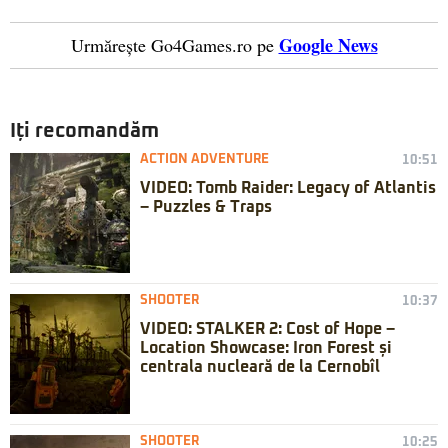
Google News
Urmărește Go4Games.ro pe
Iți recomandăm
ACTION ADVENTURE
10:51
VIDEO: Tomb Raider: Legacy of Atlantis
– Puzzles & Traps
SHOOTER
10:37
VIDEO: STALKER 2: Cost of Hope –
Location Showcase: Iron Forest și
centrala nucleară de la Cernobîl
SHOOTER
10:25