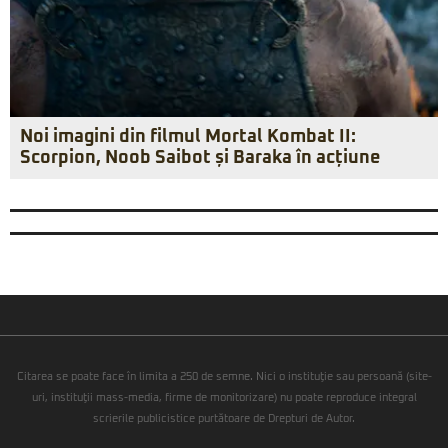
Noi imagini din filmul Mortal Kombat II:
Scorpion, Noob Saibot și Baraka în acțiune
Citarea se poate face în limita a 250 de semne. Nici o instituţie sau persoană (site-
uri, instituţii mass-media, firme de monitorizare) nu poate reproduce integral
scrierile publicistice purtătoare de Drepturi de Autor.