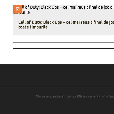
Call of Duty: Black Ops – cel mai reuşit final de jo
toate timpurile
Citarea se poate face în limita a 250 de semne. Nici o instituţ