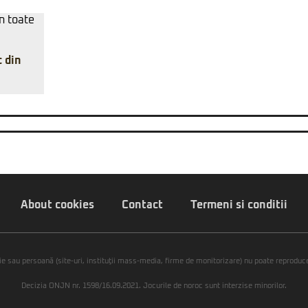
c din
About cookies
Contact
Termeni si conditii
ie sau persoană (site-uri, instituţii mass-media, firme de monitorizare) nu poate reproduce 
Decizia ONJN nr. 1598/16.09.2021. Jocurile de noroc sunt interzise minorilor.