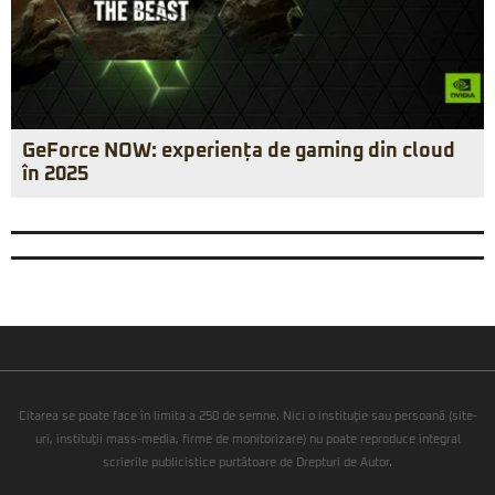
GeForce NOW: experiența de gaming din cloud
în 2025
Citarea se poate face în limita a 250 de semne. Nici o instituţie sau persoană (site-
uri, instituţii mass-media, firme de monitorizare) nu poate reproduce integral
scrierile publicistice purtătoare de Drepturi de Autor.