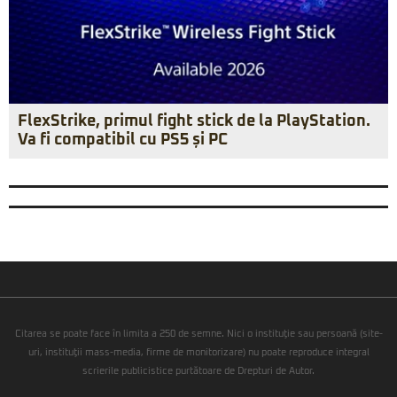
FlexStrike, primul fight stick de la PlayStation.
Va fi compatibil cu PS5 și PC
Citarea se poate face în limita a 250 de semne. Nici o instituţie sau persoană (site-
uri, instituţii mass-media, firme de monitorizare) nu poate reproduce integral
scrierile publicistice purtătoare de Drepturi de Autor.