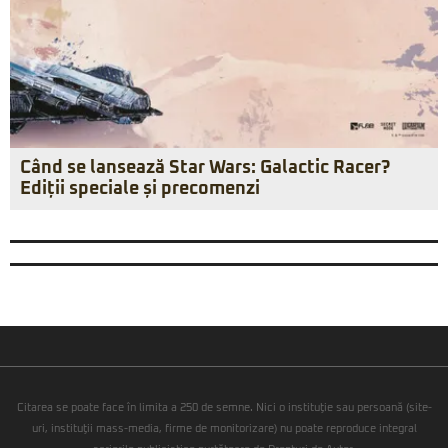
Când se lansează Star Wars: Galactic Racer?
Ediții speciale și precomenzi
Citarea se poate face în limita a 250 de semne. Nici o instituţie sau persoană (site-
uri, instituţii mass-media, firme de monitorizare) nu poate reproduce integral