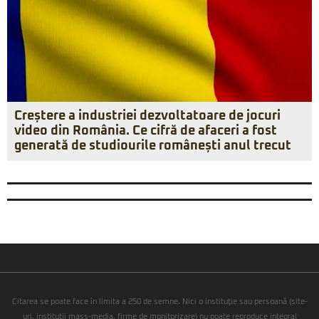
Creștere a industriei dezvoltatoare de jocuri
video din România. Ce cifră de afaceri a fost
generată de studiourile românești anul trecut
Citarea se poate face în limita a 250 de semne. Nici o instituţie sau persoană (site-
uri, instituţii mass-media, firme de monitorizare) nu poate reproduce integral