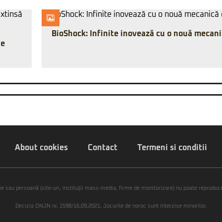
BioShock: Infinite inovează cu o nouă mecani
ie
About cookies
Contact
Termeni si conditii
ie sau persoană (site-uri, instituţii mass-media, firme de monitorizare) nu poate reproduce 
Decizia ONJN nr. 1598/16.09.2021. Jocurile de noroc sunt interzise minorilor.