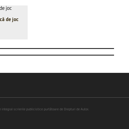
că de joc
integral scrierile publicistice purtătoare de Drepturi de Autor.