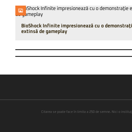
BioShock Infinite impresionează cu o demonstraţ
extinsă de gameplay
Citarea se poate face în limita a 250 de semne. Nici o instituţ