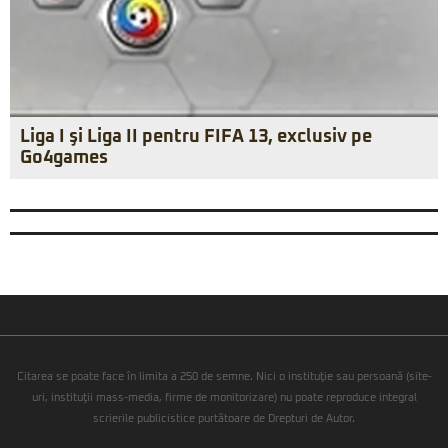
Liga I şi Liga II pentru FIFA 13, exclusiv pe
Go4games
Citarea se poate face în limita a 250 de semne. Nici o instituţie sau persoană (site-
uri, instituţii mass-media, firme de monitorizare) nu poate reproduce integral
scrierile publicistice purtătoare de Drepturi de Autor.