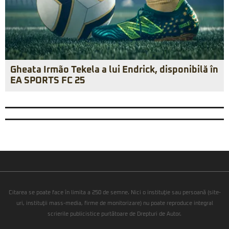
Gheata Irmão Tekela a lui Endrick, disponibilă în
EA SPORTS FC 25
Citarea se poate face în limita a 250 de semne. Nici o instituţie sau persoană (site-
uri, instituţii mass-media, firme de monitorizare) nu poate reproduce integral
scrierile publicistice purtătoare de Drepturi de Autor.