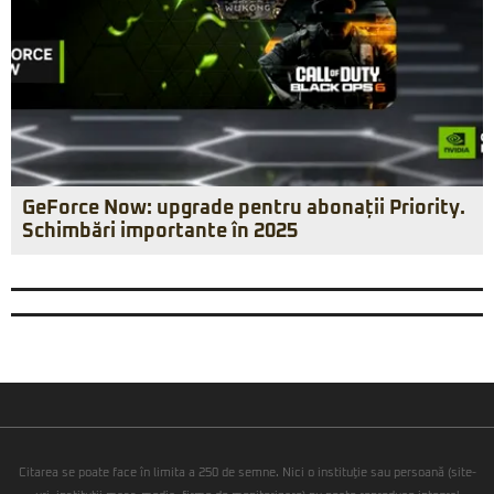
GeForce Now: upgrade pentru abonații Priority.
Schimbări importante în 2025
Citarea se poate face în limita a 250 de semne. Nici o instituţie sau persoană (site-