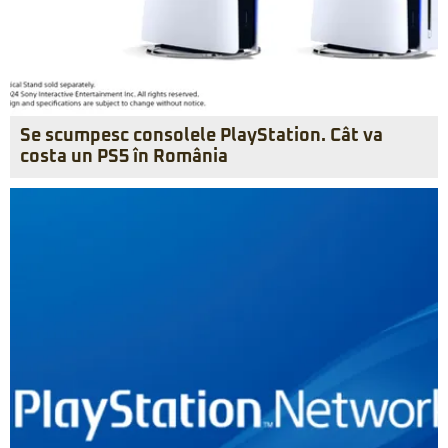
Se scumpesc consolele PlayStation. Cât va
costa un PS5 în România