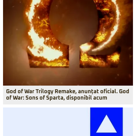
God of War Trilogy Remake, anunțat oficial. God
of War: Sons of Sparta, disponibil acum