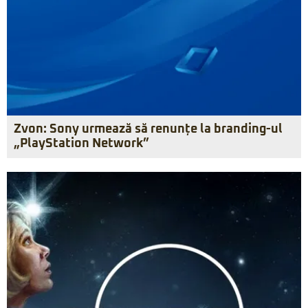
Zvon: Sony urmează să renunțe la branding-ul
„PlayStation Network”