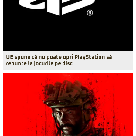
UE spune că nu poate opri PlayStation să
renunțe la jocurile pe disc