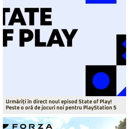
Urmăriți în direct noul episod State of Play!
Peste o oră de jocuri noi pentru PlayStation 5