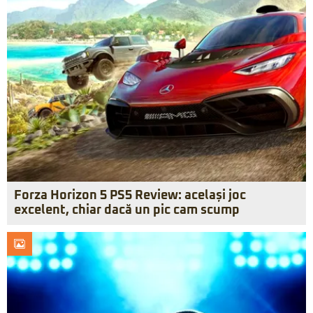
Forza Horizon 5 PS5 Review: același joc
excelent, chiar dacă un pic cam scump