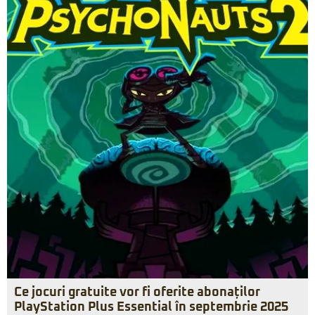
Ce jocuri gratuite vor fi oferite abonaților
PlayStation Plus Essential în septembrie 2025