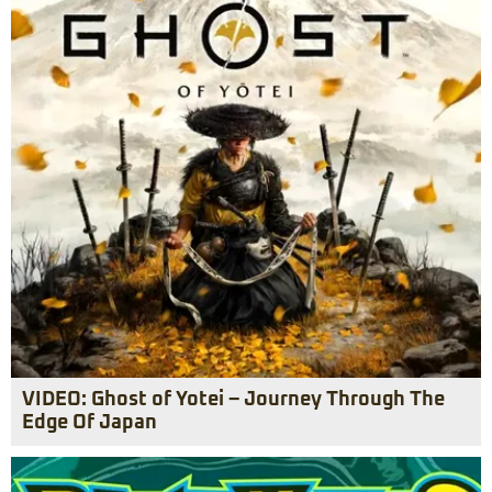
VIDEO: Ghost of Yotei – Journey Through The
Edge Of Japan