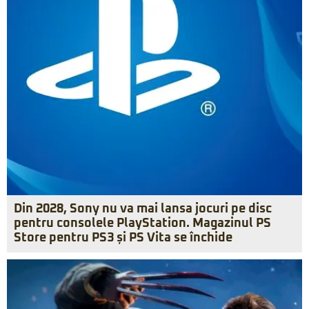
Din 2028, Sony nu va mai lansa jocuri pe disc
pentru consolele PlayStation. Magazinul PS
Store pentru PS3 și PS Vita se închide