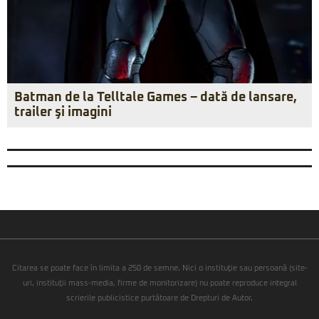
Batman de la Telltale Games – dată de lansare,
trailer şi imagini
Citarea se poate face în limita a 250 de semne. Nici o instituţie sau persoană (site-
uri, instituţii mass-media, firme de monitorizare) nu poate reproduce integral
scrierile publicistice purtătoare de Drepturi de Autor.